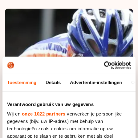
De weg op
Persoonlijke records & tijden
Inlineskaten
Schoonrijden
Inschrijven wedstrijden
Historie & statistiek
Schaatsfans
Kunstschaatsen
Natuurijs
Algemene Nederlandse Schaatstijd
Alles voor jou als schaatsfan
Deze zomer de weg op
Olympische Spelen
Evenementen
Waar kan ik schaatsen en skaten?
Olympische Spelen
Tickets
Medaille overzicht
Livestreams
Medaillespiegel
Word schaatsfan!
Toestemming
Details
Advertentie-instellingen
Ov
Olympische uitslagen
Winacties
Van Jong tot Goud verhalen
Verantwoord gebruik van uw gegevens
Wij en
onze 1022 partners
verwerken je persoonlijke
gegevens (bijv. uw IP-adres) met behulp van
technologieën zoals cookies om informatie op uw
apparaat op te slaan en te gebruiken met als doel