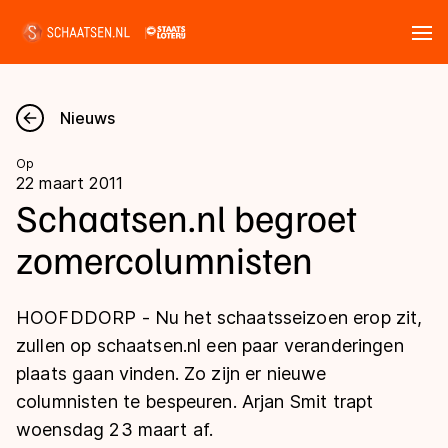
Tickets
Zoeken
Nieuws
Nieuws
Op
22 maart 2011
Kalender
Schaatsen.nl begroet
zomercolumnisten
Disciplines
Marathon
Uitslagen
HOOFDDORP - Nu het schaatsseizoen erop zit,
Langebaan
zullen op schaatsen.nl een paar veranderingen
Langebaan
plaats gaan vinden. Zo zijn er nieuwe
Shorttrack
Tijden & historie
columnisten te bespeuren. Arjan Smit trapt
Shorttrack
Inlineskaten
woensdag 23 maart af.
Ranglijsten Langebaan
Marathon
Kunstschaatsen