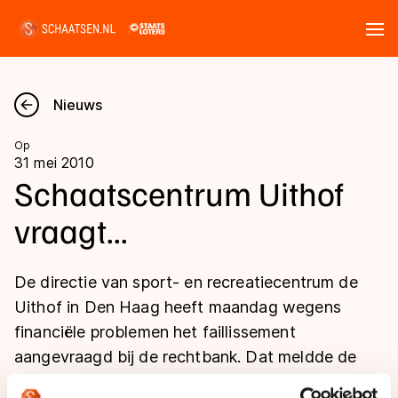
Tickets
Zoeken
Nieuws
Nieuws
Op
31 mei 2010
Kalender
Schaatscentrum Uithof
vraagt...
Disciplines
Marathon
Uitslagen
De directie van sport- en recreatiecentrum de
Langebaan
Uithof in Den Haag heeft maandag wegens
Langebaan
financiële problemen het faillissement
Shorttrack
Tijden & historie
aangevraagd bij de rechtbank. Dat meldde de
Shorttrack
Inlineskaten
exploitant maandag.
Ranglijsten Langebaan
Marathon
Kunstschaatsen