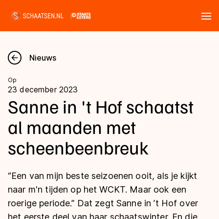
Tickets
Zoeken
Nieuws
Nieuws
Op
23 december 2023
Kalender
Sanne in 't Hof schaatst
al maanden met
Disciplines
scheenbeenbreuk
Marathon
Uitslagen
Langebaan
“Een van mijn beste seizoenen ooit, als je kijkt
Langebaan
Shorttrack
Tijden & historie
naar m'n tijden op het WCKT. Maar ook een
Shorttrack
Inlineskaten
roerige periode.” Dat zegt Sanne in ’t Hof over
Ranglijsten Langebaan
Marathon
het eerste deel van haar schaatswinter. En die
Kunstschaatsen