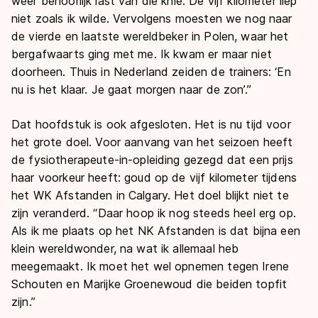
weer behoorlijk last van die knie. De vijf kilometer liep
niet zoals ik wilde. Vervolgens moesten we nog naar
de vierde en laatste wereldbeker in Polen, waar het
bergafwaarts ging met me. Ik kwam er maar niet
doorheen. Thuis in Nederland zeiden de trainers: ‘En
nu is het klaar. Je gaat morgen naar de zon’.”
Dat hoofdstuk is ook afgesloten. Het is nu tijd voor
het grote doel. Voor aanvang van het seizoen heeft
de fysiotherapeute-in-opleiding gezegd dat een prijs
haar voorkeur heeft: goud op de vijf kilometer tijdens
het WK Afstanden in Calgary. Het doel blijkt niet te
zijn veranderd. “Daar hoop ik nog steeds heel erg op.
Als ik me plaats op het NK Afstanden is dat bijna een
klein wereldwonder, na wat ik allemaal heb
meegemaakt. Ik moet het wel opnemen tegen Irene
Schouten en Marijke Groenewoud die beiden topfit
zijn.”