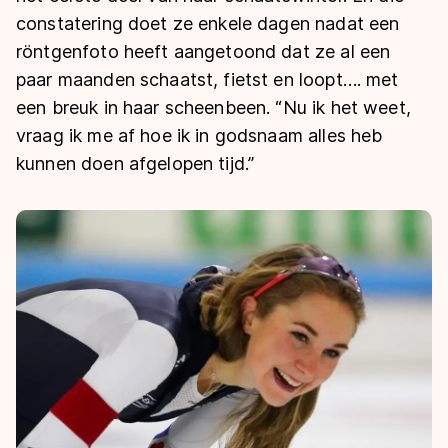
De weg op
Persoonlijke records & tijden
constatering doet ze enkele dagen nadat een
Inlineskaten
Schoonrijden
Inschrijven wedstrijden
röntgenfoto heeft aangetoond dat ze al een
Historie & statistiek
Schaatsfans
Kunstschaatsen
Natuurijs
paar maanden schaatst, fietst en loopt…. met
Algemene Nederlandse Schaatstijd
een breuk in haar scheenbeen. “Nu ik het weet,
Alles voor jou als schaatsfan
Deze zomer de weg op
Olympische Spelen
vraag ik me af hoe ik in godsnaam alles heb
Evenementen
Waar kan ik schaatsen en skaten?
kunnen doen afgelopen tijd.”
Olympische Spelen
Tickets
Medaille overzicht
Livestreams
Medaillespiegel
Word schaatsfan!
Olympische uitslagen
Winacties
Van Jong tot Goud verhalen