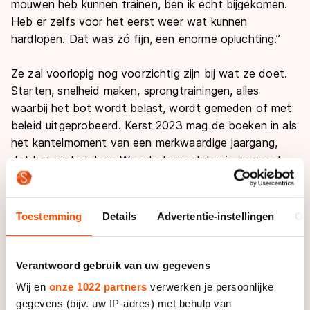
mouwen heb kunnen trainen, ben ik echt bijgekomen.
Heb er zelfs voor het eerst weer wat kunnen
hardlopen. Dat was zó fijn, een enorme opluchting.”
Ze zal voorlopig nog voorzichtig zijn bij wat ze doet.
Starten, snelheid maken, sprongtrainingen, alles
waarbij het bot wordt belast, wordt gemeden of met
beleid uitgeprobeerd. Kerst 2023 mag de boeken in als
het kantelmoment van een merkwaardige jaargang,
dat kan niet anders. Waar het worstelen is geweest
om het spoor van de besten in haar disciplines – drie
en vijf kilometer – niet bijster te raken, kan ze opnieuw
sportieve plannen smeden die passen bij de missie van
Toestemming
Details
Advertentie-instellingen
Ov
Team Gold: tot de beste schaatsploeg ter wereld
uitgroeien.
Verantwoord gebruik van uw gegevens
Je kunt niet anders dan even terugblikken op wat ze
Wij en
onze 1022 partners
verwerken je persoonlijke
de ‘roerige tijden’ heeft genoemd. “Het is een beetje
gegevens (bijv. uw IP-adres) met behulp van