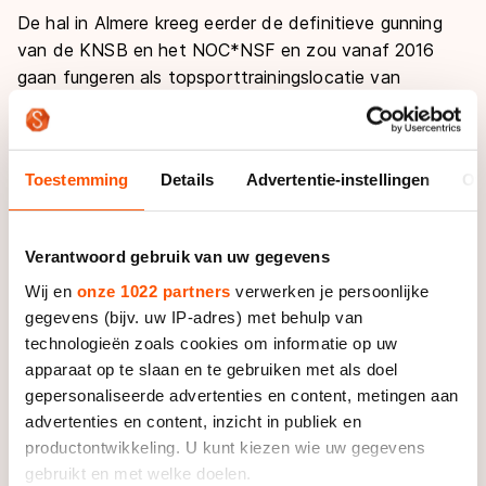
De hal in Almere kreeg eerder de definitieve gunning
van de KNSB en het NOC*NSF en zou vanaf 2016
gaan fungeren als topsporttrainingslocatie van
Nederland. De baan verzekerde zich daarmee van de
organisatie van een internationaal toernooi per jaar.
Toestemming
Details
Advertentie-instellingen
Ov
Voorwaarde bij dat besluit was wel dat het
consortium achter Icedôme de financiering van in
totaal 183 miljoen euro voor 1 april aanstaande rond
Verantwoord gebruik van uw gegevens
zou hebben. Dat is op dit moment echter nog steeds
Wij en
onze 1022 partners
verwerken je persoonlijke
niet het geval.
gegevens (bijv. uw IP-adres) met behulp van
technologieën zoals cookies om informatie op uw
Volgens Frank Heijerman, initiatiefnemer van de hal in
apparaat op te slaan en te gebruiken met als doel
Zoetermeer, staat er nog niets op papier over de
gepersonaliseerde advertenties en content, metingen aan
mogelijke samenwerking met Thialf, maar zijn beide
advertenties en content, inzicht in publiek en
partijen het erover eens dat het beter is om elkaar
productontwikkeling. U kunt kiezen wie uw gegevens
niet langer de tent uit te vechten.
gebruikt en met welke doelen.