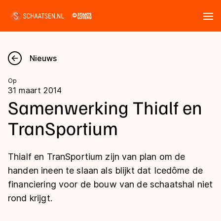
Tickets
Zoeken
Nieuws
Nieuws
Op
31 maart 2014
Kalender
Samenwerking Thialf en
TranSportium
Disciplines
Marathon
Uitslagen
Thialf en TranSportium zijn van plan om de
Langebaan
handen ineen te slaan als blijkt dat Icedôme de
Langebaan
financiering voor de bouw van de schaatshal niet
Shorttrack
Tijden & historie
rond krijgt.
Shorttrack
Inlineskaten
Ranglijsten Langebaan
Marathon
Kunstschaatsen