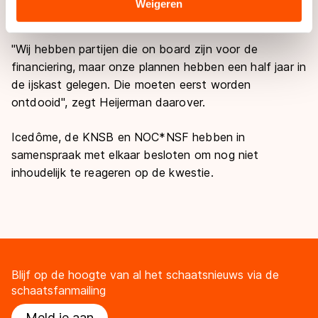
Sommige partners kunnen gegevens doorgeven aan
Weigeren
probleem.
landen buiten de EU, zoals de VS, waar mogelijk geen
adequaat beschermingsniveau geldt volgens de GDPR.
"Wij hebben partijen die
on board
zijn voor de
Door op ‘Toestaan’ te klikken, stemt u in met deze
financiering, maar onze plannen hebben een half jaar in
overdracht. Meer informatie vindt u in ons
cookiebeleid
.
de ijskast gelegen. Die moeten eerst worden
ontdooid", zegt Heijerman daarover.
Icedôme, de KNSB en NOC*NSF hebben in
samenspraak met elkaar besloten om nog niet
inhoudelijk te reageren op de kwestie.
Blijf op de hoogte van al het schaatsnieuws via de
schaatsfanmailing
Meld je aan