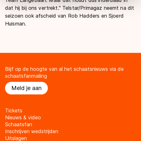
overdracht. Meer informatie vindt u in ons
cookiebeleid
.
dat hij bij ons vertrekt." Telstar/Primagaz neemt na dit
seizoen ook afscheid van Rob Hadders en Sjoerd
Huisman.
Blijf op de hoogte van al het schaatsnieuws via de
schaatsfanmailing
Meld je aan
Tickets
Nieuws & video
Schaatsfan
Inschrijven wedstrijden
Uitslagen