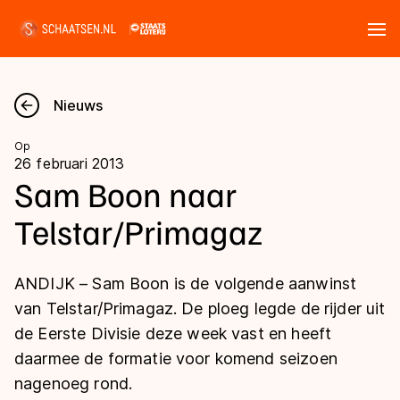
Tickets
Zoeken
Nieuws
Nieuws
Op
26 februari 2013
Kalender
Sam Boon naar
Telstar/Primagaz
Disciplines
Marathon
Uitslagen
ANDIJK – Sam Boon is de volgende aanwinst
Langebaan
van Telstar/Primagaz. De ploeg legde de rijder uit
Langebaan
de Eerste Divisie deze week vast en heeft
Shorttrack
Tijden & historie
daarmee de formatie voor komend seizoen
Shorttrack
Inlineskaten
nagenoeg rond.
Ranglijsten Langebaan
Marathon
Kunstschaatsen