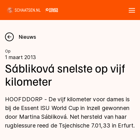
Tickets
Zoeken
Nieuws
Nieuws
Op
1 maart 2013
Kalender
Sábliková snelste op vijf
kilometer
Disciplines
Marathon
Uitslagen
HOOFDDORP - De vijf kilometer voor dames is
Langebaan
bij de Essent ISU World Cup in Inzell gewonnen
Langebaan
door Martina Sábliková. Net hersteld van haar
Shorttrack
Tijden & historie
rugblessure reed de Tsjechische 7.01,33 in Erfurt.
Shorttrack
Inlineskaten
Ranglijsten Langebaan
Marathon
Kunstschaatsen