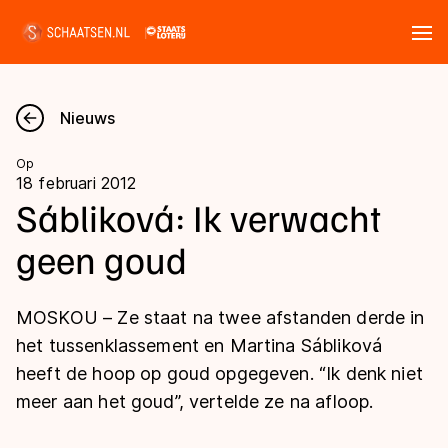
Tickets
Zoeken
Nieuws
Nieuws
Op
18 februari 2012
Kalender
Sábliková: Ik verwacht
geen goud
Disciplines
Marathon
Uitslagen
MOSKOU – Ze staat na twee afstanden derde in
Langebaan
het tussenklassement en Martina Sábliková
Langebaan
heeft de hoop op goud opgegeven. “Ik denk niet
Shorttrack
Tijden & historie
meer aan het goud”, vertelde ze na afloop.
Shorttrack
Inlineskaten
Ranglijsten Langebaan
Marathon
Kunstschaatsen