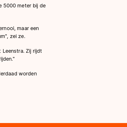
 5000 meter bij de
oernooi, maar een
um", zei ze.
Leenstra. Zij rijdt
ijden."
nderdaad worden