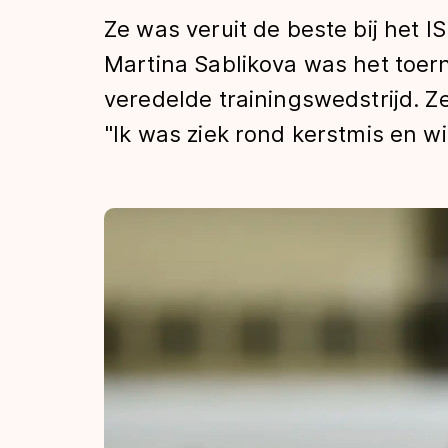
Tijden & historie
Ze was veruit de beste bij het I
Martina Sablikova was het toer
veredelde trainingswedstrijd. Ze
De weg op
"Ik was ziek rond kerstmis en wi
Schaatsfans
Olympische Spe