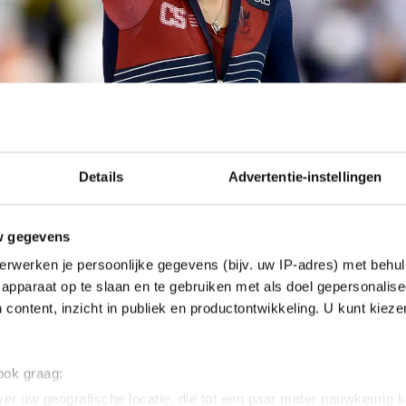
Details
Advertentie-instellingen
w gegevens
erwerken je persoonlijke gegevens (bijv. uw IP-adres) met behul
apparaat op te slaan en te gebruiken met als doel gepersonalise
 content, inzicht in publiek en productontwikkeling. U kunt kiez
 ook graag:
er uw geografische locatie, die tot een paar meter nauwkeurig k