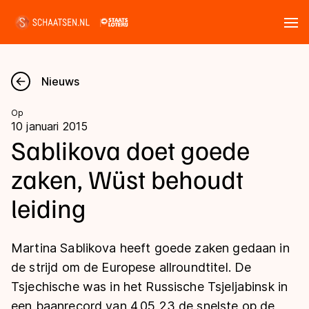
Tickets
Zoeken
Nieuws
Nieuws
Op
10 januari 2015
Kalender
Sablikova doet goede
zaken, Wüst behoudt
Disciplines
leiding
Marathon
Uitslagen
Langebaan
Martina Sablikova heeft goede zaken gedaan in
Langebaan
Shorttrack
Tijden & historie
de strijd om de Europese allroundtitel. De
Shorttrack
Inlineskaten
Tsjechische was in het Russische Tsjeljabinsk in
Ranglijsten Langebaan
Marathon
een baanrecord van 4.05,23 de snelste op de
Kunstschaatsen