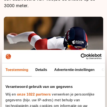
De weg op
Persoonlijke records & tijden
3000 meter.
Inlineskaten
Schoonrijden
Inschrijven wedstrijden
Historie & statistiek
Schaatsfans
Kunstschaatsen
Natuurijs
Algemene Nederlandse Schaatstijd
Alles voor jou als schaatsfan
Deze zomer de weg op
Olympische Spelen
Evenementen
Waar kan ik schaatsen en skaten?
Olympische Spelen
Tickets
Medaille overzicht
Livestreams
Medaillespiegel
Word schaatsfan!
Olympische uitslagen
Toestemming
Details
Advertentie-instellingen
Ov
Winacties
Van Jong tot Goud verhalen
Verantwoord gebruik van uw gegevens
Wij en
onze 1022 partners
verwerken je persoonlijke
gegevens (bijv. uw IP-adres) met behulp van
technologieën zoals cookies om informatie op uw