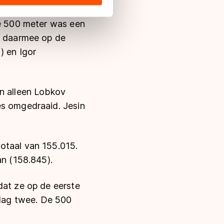
s de VS, waar mogelijk geen
 in met deze overdracht.
de 500 meter was een
ch daarmee op de
2) en
Igor
en alleen Lobkov
es omgedraaid. Jesin
totaal van
155.015.
an (158.845).
dat ze op de eerste
dag twee. De 500