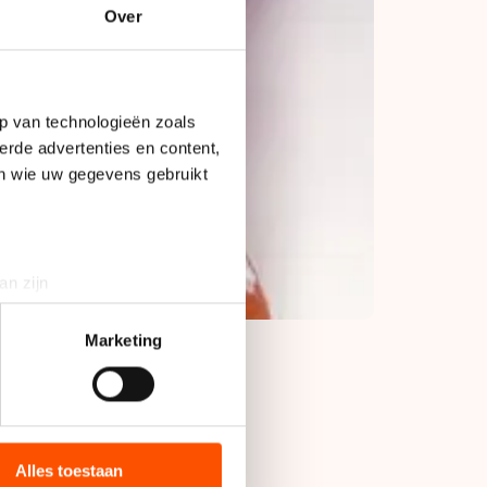
Over
p van technologieën zoals
erde advertenties en content,
en wie uw gegevens gebruikt
an zijn
rinting)
t
detailgedeelte
in. U kunt uw
Marketing
bieden en websiteverkeer te
 media, advertenties en
41.330 bleef hij
ie zij hebben verzameld via
Alles toestaan