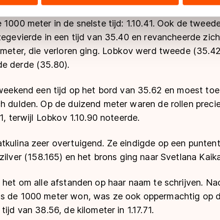
ers kunnen gegevens doorgeven aan landen buiten de EU, zoal
 geldt volgens de GDPR. Door op ‘Toestaan’ te klikken, stemt u
 1000 meter in de snelste tijd: 1.10.41. Ook de twee
ns
cookiebeleid
.
 zegevierde in een tijd van 35.40 en revancheerde zi
0 meter, die verloren ging. Lobkov werd tweede (35.4
e derde (35.80).
t weekend een tijd op het bord van 35.62 en moest to
ch dulden. Op de duizend meter waren de rollen preci
1, terwijl Lobkov 1.10.90 noteerde.
tkulina zeer overtuigend. Ze eindigde op een punten
ilver (158.165) en het brons ging naar Svetlana Kaik
 het om alle afstanden op haar naam te schrijven. Na
ls de 1000 meter won, was ze ook oppermachtig op 
ijd van 38.56, de kilometer in 1.17.71.