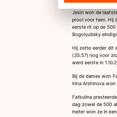
hun services. Sommige partn
adequaat beschermingsniveau
Jesin won de laatste
Meer informatie vindt u in o
prooi voor hem. Hij
eerste rit op de 50
Bogolyubsky eindigd
Hij zette eerder di
(35.57) nog voor zi
werd eerste in 1.10.2
Bij de dames won Fa
Irina
Arshinova
won z
Fatkulina presteerde
dag zowel de 500 a
meter won ze in een t