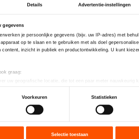
Details
Advertentie-instellingen
w gegevens
erwerken je persoonlijke gegevens (bijv. uw IP-adres) met behul
apparaat op te slaan en te gebruiken met als doel gepersonalise
 content, inzicht in publiek en productontwikkeling. U kunt kiez
 ook graag:
er uw geografische locatie, die tot een paar meter nauwkeurig k
n door het actief te scannen op specifieke eigenschappen (fingerp
onlijke gegevens worden verwerkt en stel uw voorkeuren in he
Voorkeuren
Statistieken
jzigen of intrekken in de Cookieverklaring.
ent en advertenties te personaliseren, socialmediafuncties te 
tie over uw gebruik van onze site met onze partners voor social
hele weekend de sterkste. Met een puntentotaal van 1
bineren met andere gegevens die u aan hen heeft verstrekt of d
Selectie toestaan
1.690) en Dmitry Lobkov (143.295) voor.