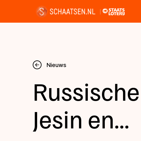
Nieuws
Nieuws
Russische 
Kalender
Disciplines
Jesin en...
Uitslagen