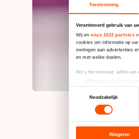
Toestemming
Verantwoord gebruik van u
Wij en
onze 1022 partners
v
cookies om informatie op uw 
metingen aan advertenties en
en met welke doelen.
Als u het toestaat, willen we
Informatie verzamelen ov
Uw apparaat identificere
Toestemmingsselectie
Lees meer over hoe uw perso
Noodzakelijk
toestemming op elk moment wi
We gebruiken cookies om cont
analyseren. We delen informa
Jesin was over het 
analyse. Zij kunnen deze com
Weigeren
Artem Kuznetsov (14