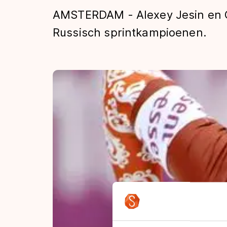
Tijden & historie
AMSTERDAM - Alexey Jesin en Ol
Russisch sprintkampioenen.
De weg op
Schaatsfans
Olympische Spe