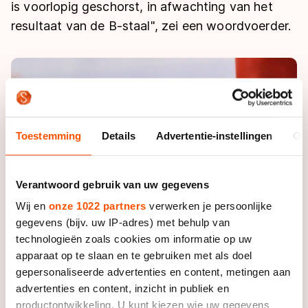
De weg op
is voorlopig geschorst, in afwachting van het
Persoonlijke records & tijden
Inlineskaten
Schoonrijden
resultaat van de B-staal", zei een woordvoerder.
Inschrijven wedstrijden
Historie & statistiek
Schaatsfans
Kunstschaatsen
Natuurijs
Algemene Nederlandse Schaatstijd
Alles voor jou als schaatsfan
Deze zomer de weg op
Olympische Spelen
Evenementen
Waar kan ik schaatsen en skaten?
Olympische Spelen
Tickets
Toestemming
Details
Advertentie-instellingen
Ov
Medaille overzicht
Livestreams
Medaillespiegel
Word schaatsfan!
Verantwoord gebruik van uw gegevens
Olympische uitslagen
Winacties
Wij en
onze 1022 partners
verwerken je persoonlijke
Van Jong tot Goud verhalen
gegevens (bijv. uw IP-adres) met behulp van
technologieën zoals cookies om informatie op uw
apparaat op te slaan en te gebruiken met als doel
gepersonaliseerde advertenties en content, metingen aan
advertenties en content, inzicht in publiek en
productontwikkeling. U kunt kiezen wie uw gegevens