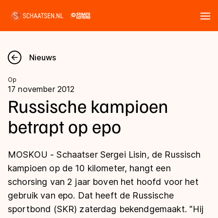
Tickets
Zoeken
Nieuws
Nieuws
Op
17 november 2012
Kalender
Russische kampioen
betrapt op epo
Disciplines
Marathon
Uitslagen
MOSKOU - Schaatser Sergei Lisin, de Russisch
Langebaan
kampioen op de 10 kilometer, hangt een
Langebaan
schorsing van 2 jaar boven het hoofd voor het
Shorttrack
Tijden & historie
gebruik van epo. Dat heeft de Russische
Shorttrack
Inlineskaten
sportbond (SKR) zaterdag bekendgemaakt. "Hij
Ranglijsten Langebaan
Marathon
Kunstschaatsen