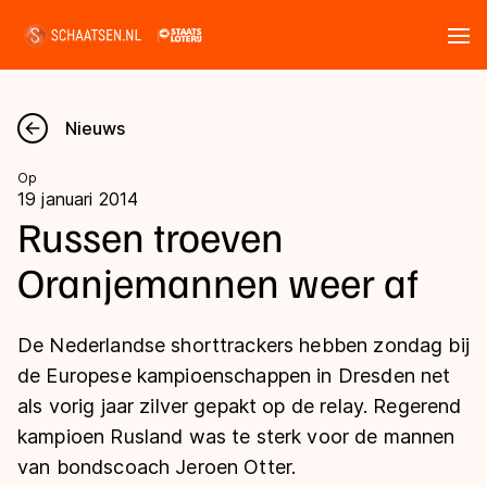
Tickets
Zoeken
Nieuws
Nieuws
Op
19 januari 2014
Kalender
Russen troeven
Oranjemannen weer af
Disciplines
Marathon
Uitslagen
De Nederlandse shorttrackers hebben zondag bij
Langebaan
de Europese kampioenschappen in Dresden net
Langebaan
als vorig jaar zilver gepakt op de relay. Regerend
Shorttrack
Tijden & historie
kampioen Rusland was te sterk voor de mannen
Shorttrack
Inlineskaten
van bondscoach Jeroen Otter.
Ranglijsten Langebaan
Marathon
Kunstschaatsen