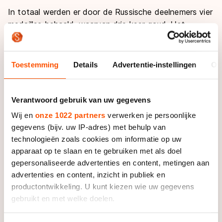
In totaal werden er door de Russische deelnemers vier
medailles behaald, waarvan drie keer goud. Het
grootste succes was er op de 500 meter bij de
dames.
Toestemming
Details
Advertentie-instellingen
Ov
Daar ging de winst naar Julia Kozyreva, die over twee
omlopen de snelste was (39,06 en 38,84). Het zilver
was op deze afstand ook voor Rusland, namelijk voor
Verantwoord gebruik van uw gegevens
Irina Arsjinova (39,42 en 39,40). Marija Sizova uit
Wij en
onze 1022 partners
verwerken je persoonlijke
Kazachstan klokte 40,59 en 40,38 en werd daarmee
gegevens (bijv. uw IP-adres) met behulp van
derde.
technologieën zoals cookies om informatie op uw
apparaat op te slaan en te gebruiken met als doel
Avelina Hijlkema eindigde als beste Nederlandse op
gepersonaliseerde advertenties en content, metingen aan
plaats vijf met tijden van 40,49 en 40,51. Moniek
advertenties en content, inzicht in publiek en
Klijnstra (41,55 en 40,85) vond zichzelf uiteindelijk
productontwikkeling. U kunt kiezen wie uw gegevens
terug op de twaalfde plaats.
gebruikt en met welke doelen.
Op de kortste sprintafstand bij de heren was Mirko