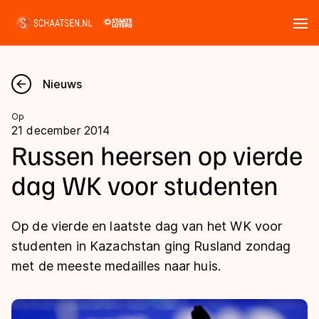
Tickets
Zoeken
Nieuws
Nieuws
Op
21 december 2014
Kalender
Russen heersen op vierde
dag WK voor studenten
Disciplines
Marathon
Uitslagen
Op de vierde en laatste dag van het WK voor
Langebaan
studenten in Kazachstan ging Rusland zondag
Langebaan
met de meeste medailles naar huis.
Shorttrack
Tijden & historie
Shorttrack
Inlineskaten
Ranglijsten Langebaan
Marathon
Kunstschaatsen