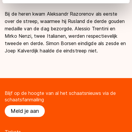
adequaat beschermingsniveau geldt volgens de GDPR.
Door op ‘Toestaan’ te klikken, stemt u in met deze
Bij de heren kwam Aleksandr Razorenov als eerste
overdracht. Meer informatie vindt u in ons
cookiebeleid
.
over de streep, waarmee hij Rusland de derde gouden
medaille van de dag bezorgde. Alessio Trentini en
Mirko Nenzi, twee Italianen, werden respectievelijk
tweede en derde. Simon Borsen eindigde als zesde en
Joep Kalverdijk haalde de eindstreep niet.
Blijf op de hoogte van al het schaatsnieuws via de
schaatsfanmailing
Meld je aan
Tickets