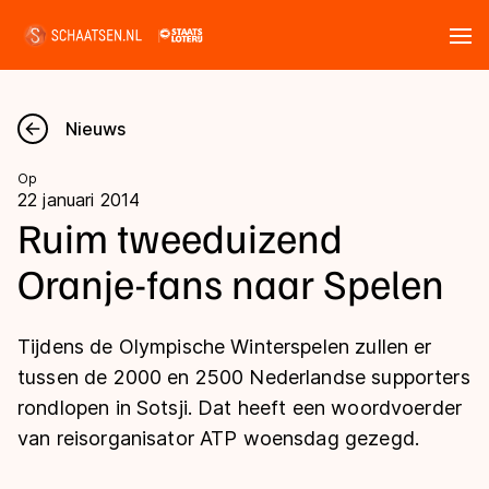
Tickets
Zoeken
Nieuws
Nieuws
Op
22 januari 2014
Kalender
Ruim tweeduizend
Oranje-fans naar Spelen
Disciplines
Marathon
Uitslagen
Tijdens de Olympische Winterspelen zullen er
Langebaan
tussen de 2000 en 2500 Nederlandse supporters
Langebaan
rondlopen in Sotsji. Dat heeft een woordvoerder
Shorttrack
Tijden & historie
van reisorganisator ATP woensdag gezegd.
Shorttrack
Inlineskaten
Ranglijsten Langebaan
Marathon
Kunstschaatsen