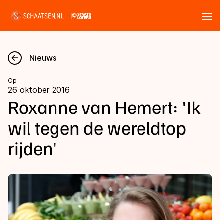
Tickets
Zoeken
Nieuws
Nieuws
Op
26 oktober 2016
Kalender
Roxanne van Hemert: 'Ik
wil tegen de wereldtop
Disciplines
rijden'
Marathon
Uitslagen
Langebaan
Langebaan
Shorttrack
Tijden & historie
Shorttrack
Inlineskaten
Ranglijsten Langebaan
Marathon
Kunstschaatsen