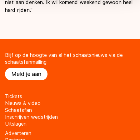
niet aan denken. Ik wil komend weekend gewoon heel
hard rijden.”
Blijf op de hoogte van al het schaatsnieuws via de
schaatsfanmailing
Meld je aan
Tickets
Nieuws & video
Schaatsfan
Inschrijven wedstrijden
Uitslagen
Adverteren
Partners