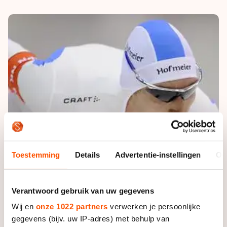
De weg op
Persoonlijke records & tijden
Inlineskaten
Schoonrijden
Inschrijven wedstrijden
Historie & statistiek
Schaatsfans
Kunstschaatsen
Natuurijs
Algemene Nederlandse Schaatstijd
Alles voor jou als schaatsfan
Deze zomer de weg op
Olympische Spelen
Evenementen
Waar kan ik schaatsen en skaten?
Olympische Spelen
Tickets
Medaille overzicht
Livestreams
Medaillespiegel
Word schaatsfan!
Olympische uitslagen
Winacties
Toestemming
Details
Advertentie-instellingen
Ov
Van Jong tot Goud verhalen
Verantwoord gebruik van uw gegevens
Wij en
onze 1022 partners
verwerken je persoonlijke
gegevens (bijv. uw IP-adres) met behulp van