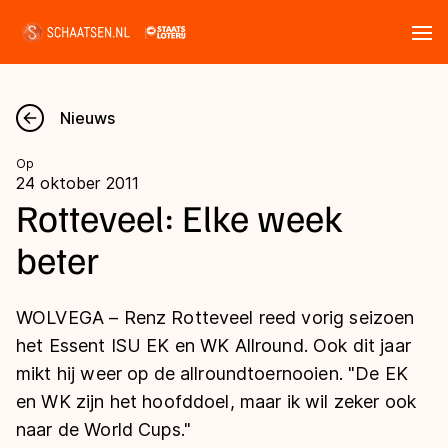
Tickets
Zoeken
Nieuws
Nieuws
Op
24 oktober 2011
Kalender
Rotteveel: Elke week
beter
Disciplines
Marathon
Uitslagen
WOLVEGA – Renz Rotteveel reed vorig seizoen
Langebaan
het Essent ISU EK en WK Allround. Ook dit jaar
Langebaan
mikt hij weer op de allroundtoernooien. "De EK
Shorttrack
Tijden & historie
en WK zijn het hoofddoel, maar ik wil zeker ook
Shorttrack
Inlineskaten
naar de World Cups."
Ranglijsten Langebaan
Marathon
Kunstschaatsen