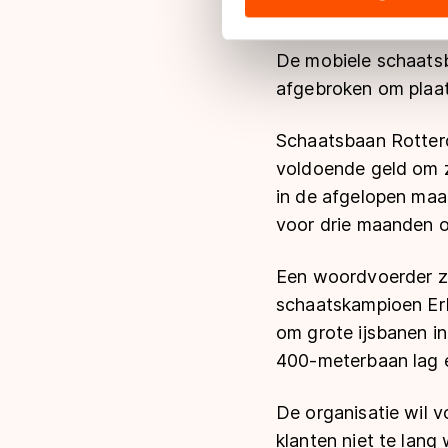
hun services. Sommige partn
adequaat beschermingsniveau
De mobiele schaats
Meer informatie vindt u in o
afgebroken om plaat
Schaatsbaan Rotterd
voldoende geld om 
in de afgelopen maa
voor drie maanden 
Een woordvoerder ze
schaatskampioen Er
om grote ijsbanen i
400-meterbaan lag 
De organisatie wil 
klanten niet te lang