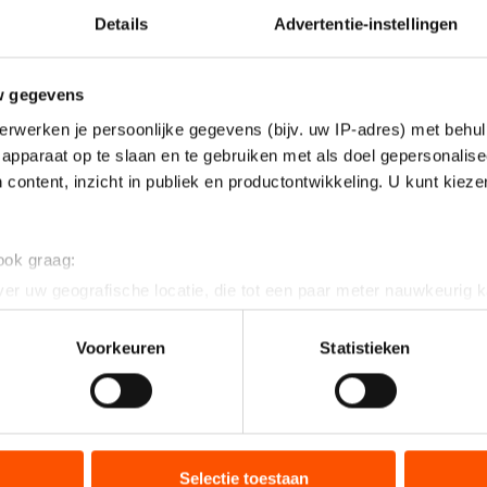
Details
Advertentie-instellingen
w gegevens
erwerken je persoonlijke gegevens (bijv. uw IP-adres) met behul
apparaat op te slaan en te gebruiken met als doel gepersonalise
 content, inzicht in publiek en productontwikkeling. U kunt kiez
 ook graag:
er uw geografische locatie, die tot een paar meter nauwkeurig k
n door het actief te scannen op specifieke eigenschappen (fingerp
onlijke gegevens worden verwerkt en stel uw voorkeuren in he
Voorkeuren
Statistieken
jzigen of intrekken in de Cookieverklaring.
ent en advertenties te personaliseren, socialmediafuncties te 
tie over uw gebruik van onze site met onze partners voor social
bineren met andere gegevens die u aan hen heeft verstrekt of d
Selectie toestaan