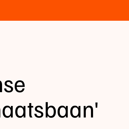
mse
haatsbaan'