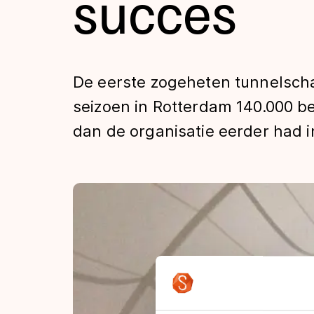
succes
Tijden & historie
De weg op
De eerste zogeheten tunnelscha
seizoen in Rotterdam 140.000 b
Schaatsfans
dan de organisatie eerder had 
Olympische Spe