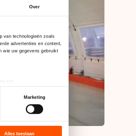
Over
p van technologieën zoals
erde advertenties en content,
en wie uw gegevens gebruikt
an zijn
rinting)
t
detailgedeelte
in. U kunt uw
Marketing
bieden en websiteverkeer te
 media, advertenties en
ie zij hebben verzameld via
Alles toestaan