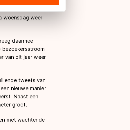
s de VS, waar mogelijk geen
 in met deze overdracht.
 na woensdag weer
kreeg daarmee
e bezoekersstroom
 van dit jaar weer
hillende tweets van
 een nieuwe manier
eerst. Naast een
eter groot.
ijen met wachtende