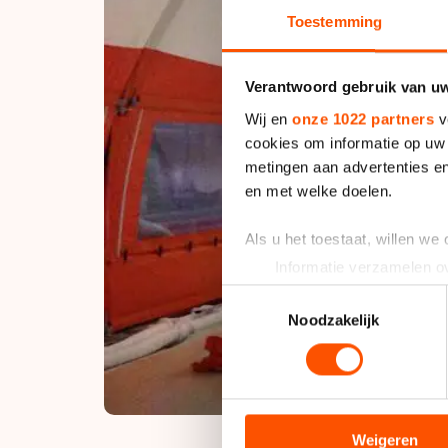
Toestemming
Verantwoord gebruik van u
Wij en
onze 1022 partners
v
cookies om informatie op uw 
metingen aan advertenties en
en met welke doelen.
Als u het toestaat, willen we
Informatie verzamelen ov
Uw apparaat identificere
Toestemmingsselectie
Lees meer over hoe uw perso
Noodzakelijk
toestemming op elk moment wi
We gebruiken cookies om cont
analyseren. We delen informa
analyse. Zij kunnen deze com
Weigeren