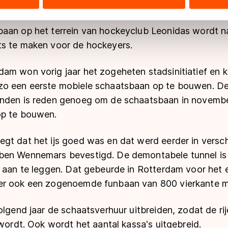
ers kunnen gegevens doorgeven aan landen buiten de EU, zoal
 geldt volgens de GDPR. Door op ‘Toestaan’ te klikken, stemt u
baan op het terrein van hockeyclub Leonidas wordt
ns
cookiebeleid
.
s te maken voor de hockeyers.
am won vorig jaar het zogeheten stadsinitiatief en 
zo een eerste mobiele schaatsbaan op te bouwen. D
nden is reden genoeg om de schaatsbaan in november
op te bouwen.
gt dat het ijs goed was en dat werd eerder in versc
ben Wennemars bevestigd. De demontabele tunnel is
n aan te leggen. Dat gebeurde in Rotterdam voor het 
er ook een zogenoemde funbaan van 800 vierkante m
volgend jaar de schaatsverhuur uitbreiden, zodat de r
 wordt. Ook wordt het aantal kassa's uitgebreid.