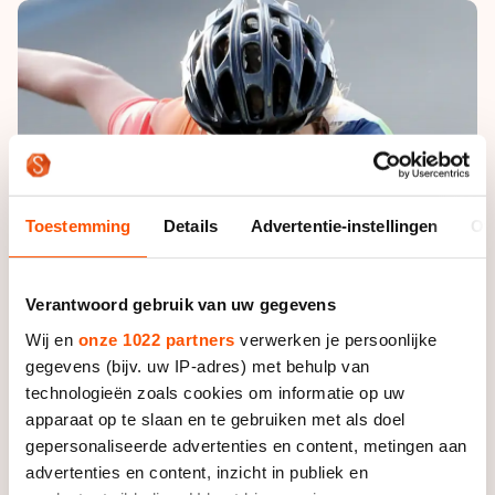
De weg op
Persoonlijke records & tijden
Inlineskaten
Schoonrijden
Inschrijven wedstrijden
Historie & statistiek
Schaatsfans
Kunstschaatsen
Natuurijs
Algemene Nederlandse Schaatstijd
Alles voor jou als schaatsfan
Deze zomer de weg op
Olympische Spelen
Evenementen
Waar kan ik schaatsen en skaten?
Olympische Spelen
Tickets
Toestemming
Details
Advertentie-instellingen
Ov
Medaille overzicht
Livestreams
Medaillespiegel
Word schaatsfan!
Verantwoord gebruik van uw gegevens
Olympische uitslagen
Winacties
Wij en
onze 1022 partners
verwerken je persoonlijke
Van Jong tot Goud verhalen
gegevens (bijv. uw IP-adres) met behulp van
technologieën zoals cookies om informatie op uw
apparaat op te slaan en te gebruiken met als doel
gepersonaliseerde advertenties en content, metingen aan
advertenties en content, inzicht in publiek en