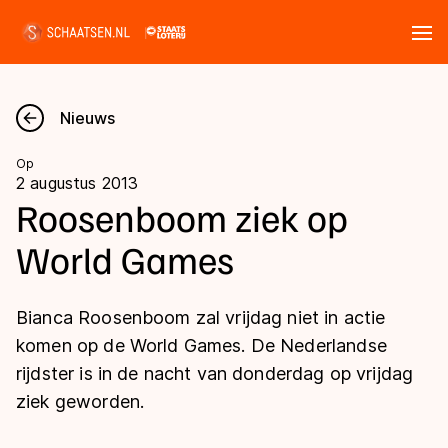
Tickets
Zoeken
Nieuws
Nieuws
Op
2 augustus 2013
Kalender
Roosenboom ziek op
World Games
Disciplines
Marathon
Uitslagen
Bianca Roosenboom zal vrijdag niet in actie
Langebaan
komen op de World Games. De Nederlandse
Langebaan
rijdster is in de nacht van donderdag op vrijdag
Shorttrack
Tijden & historie
ziek geworden.
Shorttrack
Inlineskaten
Ranglijsten Langebaan
Marathon
Kunstschaatsen