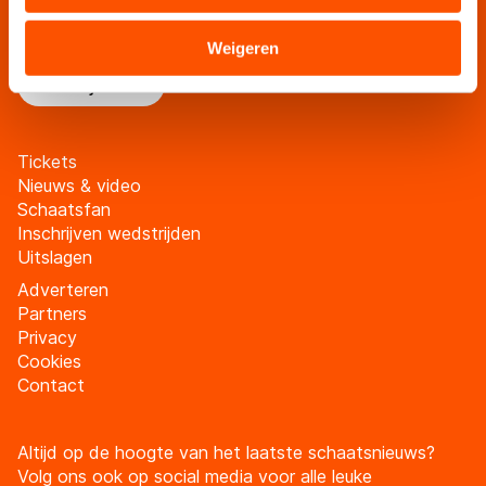
Blijf op de hoogte van al het schaatsnieuws via de
verstrekt of die zij hebben verzameld via hun services.
schaatsfanmailing
Sommige partners kunnen gegevens doorgeven aan
Weigeren
landen buiten de EU, zoals de VS, waar mogelijk geen
Meld je aan
adequaat beschermingsniveau geldt volgens de GDPR.
Door op ‘Toestaan’ te klikken, stemt u in met deze
overdracht. Meer informatie vindt u in ons
cookiebeleid
.
Tickets
Nieuws & video
Schaatsfan
Inschrijven wedstrijden
Uitslagen
Adverteren
Partners
Privacy
Cookies
Contact
Altijd op de hoogte van het laatste schaatsnieuws?
Volg ons ook op social media voor alle leuke