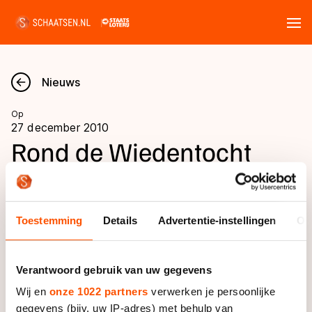
Tickets
Zoeken
Nieuws
Nieuws
Op
27 december 2010
Kalender
Rond de Wiedentocht
Disciplines
HEERENVEEN - Op dinsdag 28 december staat
Marathon
de Rond de Wiedentocht op de natuurijsagenda.
Uitslagen
Toestemming
Details
Advertentie-instellingen
Ov
Langebaan
Langebaan
De tocht is 30 kilometer lang en voert door het
Shorttrack
Tijden & historie
Verantwoord gebruik van uw gegevens
natuurgebied de Wieden en over de meren
Shorttrack
Inlineskaten
Wij en
onze 1022 partners
verwerken je persoonlijke
Beulakerwijde en over de Belterwiede, die vorige week
Ranglijsten Langebaan
Marathon
gegevens (bijv. uw IP-adres) met behulp van
nog het decor vormde voor het NK Marathon
Kunstschaatsen