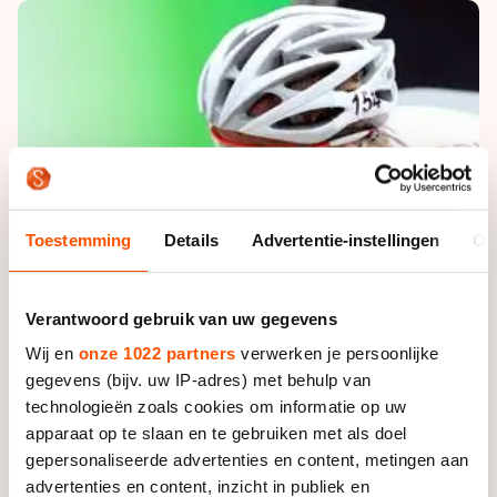
De weg op
Persoonlijke records & tijden
Inlineskaten
Schoonrijden
Inschrijven wedstrijden
Historie & statistiek
Schaatsfans
Kunstschaatsen
Natuurijs
Algemene Nederlandse Schaatstijd
Alles voor jou als schaatsfan
Deze zomer de weg op
Olympische Spelen
Evenementen
Waar kan ik schaatsen en skaten?
Olympische Spelen
Tickets
Medaille overzicht
Toestemming
Details
Advertentie-instellingen
Ov
Livestreams
Medaillespiegel
Word schaatsfan!
Olympische uitslagen
Verantwoord gebruik van uw gegevens
Winacties
Wij en
onze 1022 partners
verwerken je persoonlijke
Van Jong tot Goud verhalen
gegevens (bijv. uw IP-adres) met behulp van
technologieën zoals cookies om informatie op uw
apparaat op te slaan en te gebruiken met als doel
gepersonaliseerde advertenties en content, metingen aan
advertenties en content, inzicht in publiek en