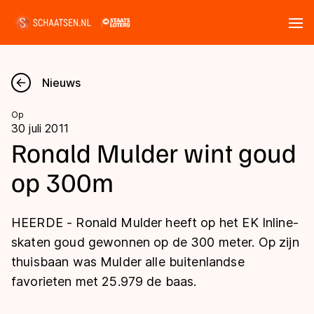
Tickets
Zoeken
Nieuws
Nieuws
Op
30 juli 2011
Kalender
Ronald Mulder wint goud
op 300m
Disciplines
Marathon
Uitslagen
HEERDE - Ronald Mulder heeft op het EK Inline-
Langebaan
skaten goud gewonnen op de 300 meter. Op zijn
Langebaan
thuisbaan was Mulder alle buitenlandse
Shorttrack
Tijden & historie
favorieten met 25.979 de baas.
Shorttrack
Inlineskaten
Ranglijsten Langebaan
Marathon
Kunstschaatsen