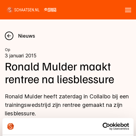
Tickets
Zoeken
Nieuws
Nieuws
Op
3 januari 2015
Kalender
Ronald Mulder maakt
rentree na liesblessure
Disciplines
Marathon
Uitslagen
Ronald Mulder heeft zaterdag in Collalbo bij een
Langebaan
trainingswedstrijd zijn rentree gemaakt na zijn
Langebaan
liesblessure.
Shorttrack
Tijden & historie
Shorttrack
Inlineskaten
Ranglijsten Langebaan
Marathon
Kunstschaatsen