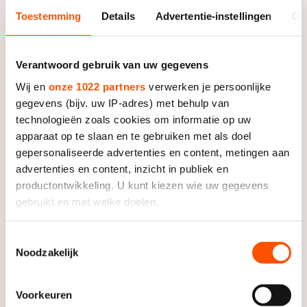
De weg op
Persoonlijke records & tijden
Toestemming
Details
Advertentie-instellingen
Ov
Inlineskaten
Schoonrijden
Inschrijven wedstrijden
Historie & statistiek
Schaatsfans
Kunstschaatsen
Natuurijs
Algemene Nederlandse Schaatstijd
Verantwoord gebruik van uw gegevens
Alles voor jou als schaatsfan
Deze zomer de weg op
Olympische Spelen
Wij en
onze 1022 partners
verwerken je persoonlijke
Evenementen
gegevens (bijv. uw IP-adres) met behulp van
Waar kan ik schaatsen en skaten?
technologieën zoals cookies om informatie op uw
Olympische Spelen
Tickets
apparaat op te slaan en te gebruiken met als doel
Medaille overzicht
Livestreams
gepersonaliseerde advertenties en content, metingen aan
advertenties en content, inzicht in publiek en
Medaillespiegel
Word schaatsfan!
productontwikkeling. U kunt kiezen wie uw gegevens
Olympische uitslagen
Winacties
gebruikt en met welke doelen.
Van Jong tot Goud verhalen
Als u het toestaat, willen we ook graag:
Toestemmingsselectie
Noodzakelijk
Informatie verzamelen over uw geografische locatie,
die tot een paar meter nauwkeurig kan zijn
Foto: Neeke Smit
Uw apparaat identificeren door het actief te scannen
Voorkeuren
op specifieke eigenschappen (fingerprinting)