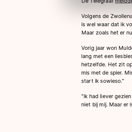
De Telegraaf
meldd
Meer informatie vindt u in o
Volgens de Zwollenaa
is wel waar dat ik v
Maar zoals het er nu
Vorig jaar won Muld
lang met een liesbles
hetzelfde. Het zit op
mis met de spier. Mi
start ik sowieso."
"Ik had liever gezie
niet bij mij. Maar er