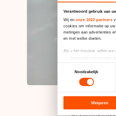
Verantwoord gebruik van u
Wij en
onze 1022 partners
v
cookies om informatie op uw 
metingen aan advertenties en
en met welke doelen.
Als u het toestaat, willen we
Informatie verzamelen ov
Uw apparaat identificere
Toestemmingsselectie
Lees meer over hoe uw perso
Noodzakelijk
toestemming op elk moment wi
We gebruiken cookies om cont
analyseren. We delen informa
analyse. Zij kunnen deze com
Weigeren
hun services. Sommige partn
adequaat beschermingsniveau