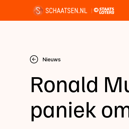
Nieuws
Nieuws
Ronald Mu
Kalender
Disciplines
paniek om
Uitslagen