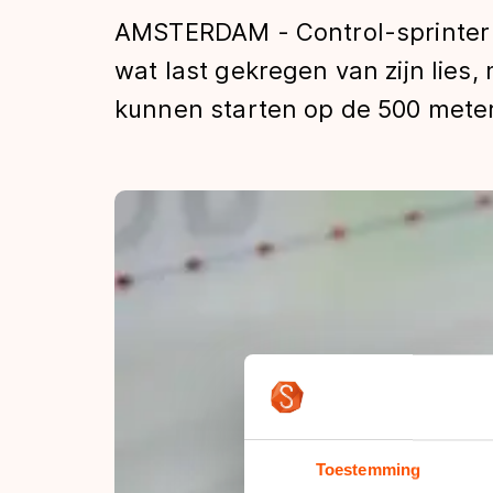
Tijden & historie
AMSTERDAM - Control-sprinter 
wat last gekregen van zijn lies
kunnen starten op de 500 meter
De weg op
Schaatsfans
Olympische Spe
Toestemming