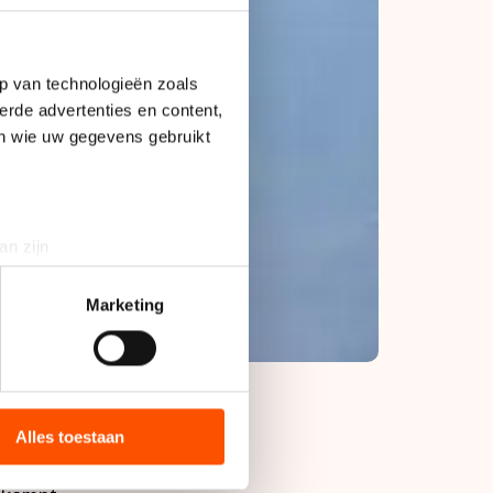
p van technologieën zoals
erde advertenties en content,
en wie uw gegevens gebruikt
an zijn
rinting)
t
detailgedeelte
in. U kunt uw
Marketing
bieden en websiteverkeer te
 media, advertenties en
ie zij hebben verzameld via
Alles toestaan
s de VS, waar mogelijk geen
 in met deze overdracht.