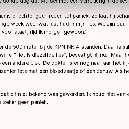
e
donderdag dat Mulder met een verrekking in de lies
ns
cookiebeleid
.
r is er echter geen reden tot paniek, zo laat hij scha
orige week weer wat last had in mijn lies. We zijn daa
 voor staat, rijd ik morgen gewoon."
er de 500 meter bij de KPN NK Afstanden. Daarna suk
sure. "Het is diezelfde lies", bevestigt hij nu. "Maar h
 een andere plek. De dokter is er nog naar aan het kijk
sschien iets met een bloedvaatje of een zenuw. Als het
n dat dit niet bekend was geworden. Ik houd niet van 
 is zeker geen paniek."