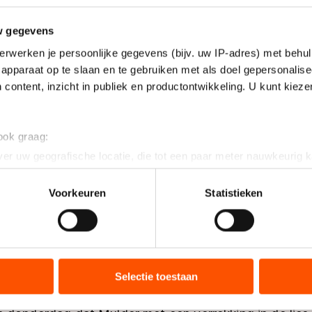
w gegevens
erwerken je persoonlijke gegevens (bijv. uw IP-adres) met behul
apparaat op te slaan en te gebruiken met als doel gepersonalise
 content, inzicht in publiek en productontwikkeling. U kunt kiez
 ook graag:
er uw geografische locatie, die tot een paar meter nauwkeurig k
n door het actief te scannen op specifieke eigenschappen (fingerp
onlijke gegevens worden verwerkt en stel uw voorkeuren in he
Voorkeuren
Statistieken
jzigen of intrekken in de Cookieverklaring.
ent en advertenties te personaliseren, socialmediafuncties te 
tie over uw gebruik van onze site met onze partners voor social
bineren met andere gegevens die u aan hen heeft verstrekt of d
Selectie toestaan
ers kunnen gegevens doorgeven aan landen buiten de EU, zoal
 geldt volgens de GDPR. Door op ‘Toestaan’ te klikken, stemt u