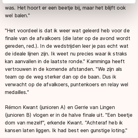
adequaat beschermingsniveau geldt volgens de GDPR.
was. Het hoort er een beetje bij, maar het blijft ook
Door op ‘Toestaan’ te klikken, stemt u in met deze
wel balen."
overdracht. Meer informatie vindt u in ons
cookiebeleid
.
"Het voordeel is dat ik weer wat geleerd heb voor de
finale van de afvalkoers (die later op de avond wordt
gereden, red.). In de wedstrijden leer je pas echt wat
de ideale lijnen zijn. Ik weet nu precies waar ik straks
kan aanvallen in de laatste ronde." Kamminga heeft
vertrouwen in de komende afstanden. "We zijn als
team op de weg sterker dan op de baan. Dus ik
verwacht op de afvalkoers, puntenkoers en relay wel
medailles."
Rémon Kwant (junioren A) en Gerrie van Lingen
(junioren B) vlogen er in de halve finale uit. "Een beetje
dom van mezelf", erkende Kwant. "Achteraf heb ik
kansen laten liggen. Ik had best een gunstige loting."