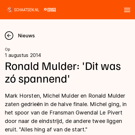
Tickets
Zoeken
Nieuws
Nieuws
Op
1 augustus 2014
Kalender
Ronald Mulder: 'Dit was
zó spannend'
Disciplines
Marathon
Uitslagen
Mark Horsten, Michel Mulder en Ronald Mulder
Langebaan
zaten gedrieën in de halve finale. Michel ging, in
Langebaan
het spoor van de Fransman Gwendal Le Pivert
Shorttrack
Tijden & historie
door naar de eindstrijd, de andere twee liggen
Shorttrack
Inlineskaten
eruit. "Alles hing af van de start."
Ranglijsten Langebaan
Marathon
Kunstschaatsen