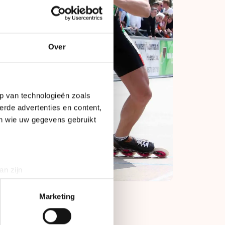
Over
p van technologieën zoals
erde advertenties en content,
en wie uw gegevens gebruikt
an zijn
rinting)
t
detailgedeelte
in. U kunt uw
Marketing