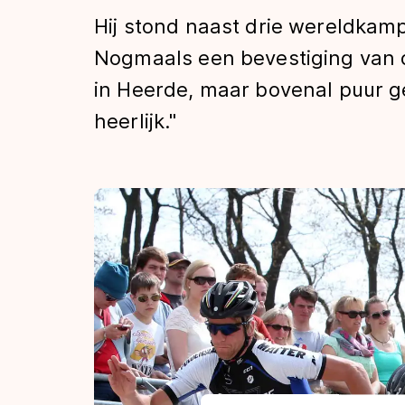
Tijden & historie
Hij stond naast drie wereldkamp
Nogmaals een bevestiging van d
in Heerde, maar bovenal puur g
De weg op
heerlijk."
Schaatsfans
Olympische Spe