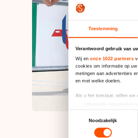
Toestemming
Verantwoord gebruik van u
Wij en
onze 1022 partners
v
cookies om informatie op uw 
metingen aan advertenties en
en met welke doelen.
Als u het toestaat, willen we
Informatie verzamelen ov
Uw apparaat identificere
Toestemmingsselectie
Lees meer over hoe uw perso
Noodzakelijk
toestemming op elk moment wi