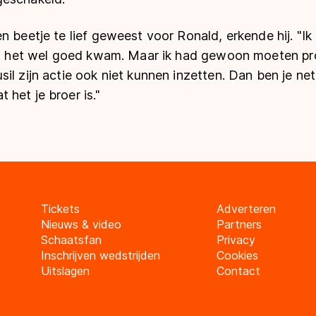
n beetje te lief geweest voor Ronald, erkende hij. "I
dat het wel goed kwam. Maar ik had gewoon moeten p
il zijn actie ook niet kunnen inzetten. Dan ben je ne
het je broer is."
Tickets
Adverteren
Nieuws & video
Partners
Schaatsfan
Privacy
Inschrijven wedstrijden
Cookies
Uitslagen
Contact