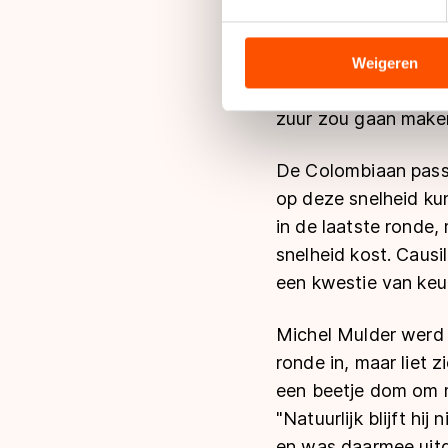
Mulder werd derde in
We gebruiken cookies om cont
kopstart, maar liet 
analyseren. We delen informa
zouden komen, en to
analyse. Zij kunnen deze com
Weigeren
hun services. Sommige partn
het tempo ongelofeli
adequaat beschermingsniveau
zuur zou gaan maken 
Meer informatie vindt u in o
De Colombiaan passe
op deze snelheid kun
in de laatste ronde
snelheid kost. Causi
een kwestie van keu
Michel Mulder werd i
ronde in, maar liet z
een beetje dom om m
"Natuurlijk blijft hi
en was daarmee uit