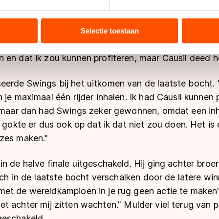
 die finale, na een foutje in de eerste honderd meter.
ent en advertenties te personaliseren, socialmediafuncties te 
Bart Swings en Pedro Causil langszij komen. "Ik dach
tie over uw gebruik van onze site met onze partners voor social
en kwamen ze binnendoor." Daarna was het achtervo
bineren met andere gegevens die u aan hen heeft verstrekt of d
Selectie toestaan
ers kunnen gegevens doorgeven aan landen buiten de EU, zoal
jk strak. In de laatste ronde hoopte ik dat Causil het
 geldt volgens de GDPR. Door op ‘Toestaan’ te klikken, stemt u
en dat ik zou kunnen profiteren, maar Causil deed he
ns
cookiebeleid
.
erde Swings bij het uitkomen van de laatste bocht.
 je maximaal één rijder inhalen. Ik had Causil kunnen
, maar dan had Swings zeker gewonnen, omdat een inha
l gokte er dus ook op dat ik dat niet zou doen. Het is
zes maken."
n de halve finale uitgeschakeld. Hij ging achter broe
ich in de laatste bocht verschalken door de latere win
et de wereldkampioen in je rug geen actie te maken",
j niet achter mij zitten wachten." Mulder viel terug van 
geschakeld.