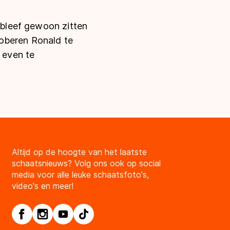
k bleef gewoon zitten
roberen Ronald te
t even te
Altijd op de hoogte van het laatste
schaatsnieuws? Volg ons ook op social
media voor alle leuke schaatsfoto's,
video's en meer!