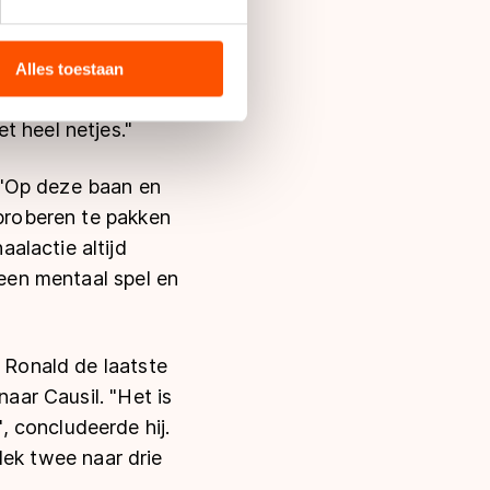
 Hij pakte de
bieden en websiteverkeer te
t dat ze buitenom
 media, advertenties en
lgen. "Swings hield
ie zij hebben verzameld via
Alles toestaan
s de VS, waar mogelijk geen
 leven van Swings
 in met deze overdracht.
t heel netjes."
 "Op deze baan en
 proberen te pakken
alactie altijd
 een mentaal spel en
r Ronald de laatste
naar Causil. "Het is
 concludeerde hij.
plek twee naar drie