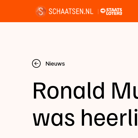
Nieuws
Nieuws
Ronald Mul
Kalender
Disciplines
was heerli
Uitslagen