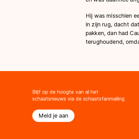
Hij was misschien ee
in zijn rug, dacht 
pakken, dan had Caus
terughoudend, omdat 
Blijf op de hoogte van al het
schaatsnieuws via de schaatsfanmailing
Meld je aan