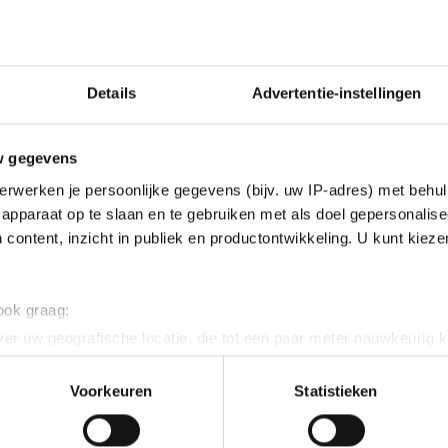
Details
Advertentie-instellingen
w gegevens
erwerken je persoonlijke gegevens (bijv. uw IP-adres) met behul
apparaat op te slaan en te gebruiken met als doel gepersonalise
 content, inzicht in publiek en productontwikkeling. U kunt kiez
 ook graag:
er uw geografische locatie, die tot een paar meter nauwkeurig k
n door het actief te scannen op specifieke eigenschappen (fingerp
onlijke gegevens worden verwerkt en stel uw voorkeuren in he
Voorkeuren
Statistieken
jzigen of intrekken in de Cookieverklaring.