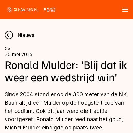
Tickets
Zoeken
Nieuws
Nieuws
Op
30 mei 2015
Kalender
Ronald Mulder: 'Blij dat ik
weer een wedstrijd win'
Disciplines
Marathon
Uitslagen
Sinds 2004 stond er op de 300 meter van de NK
Langebaan
Baan altijd een Mulder op de hoogste trede van
Langebaan
het podium. Ook dit jaar werd die traditie
Shorttrack
Tijden & historie
voortgezet; Ronald Mulder reed naar het goud,
Shorttrack
Inlineskaten
Michel Mulder eindigde op plaats twee.
Ranglijsten Langebaan
Marathon
Kunstschaatsen