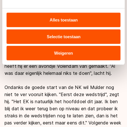
De 300 meter zou eigenlijk een dag eerder verreden
We gebruiken cookies om content en advertenties te
worden, maar werd door hevige regenval verplaatst
personaliseren, socialmediafuncties te bieden en
naar vandaag. "Ergens verwachtte ik dat wel", zegt
websiteverkeer te analyseren. We delen informatie over
Alles toestaan
Mulder. "Het was zulk slecht weer en sprinten en regen
uw gebruik van onze site met onze partners voor social
gaan natuurlijk niet goed samen."
media, advertenties en analyse. Zij kunnen deze
Selectie toestaan
combineren met andere gegevens die u aan hen heeft
"De mensen die zich daar het hardste druk om maken
verstrekt of die zij hebben verzameld via hun services.
hebben er ook het meeste moeite mee", gaat Mulder
Sommige partners kunnen gegevens doorgeven aan
Weigeren
verder. "Het komt zoals het komt." In plaats daarvan
landen buiten de EU, zoals de VS, waar mogelijk geen
heeft hij er een avondje Volendam van gemaakt. "Al
adequaat beschermingsniveau geldt volgens de GDPR.
was daar eigenlijk helemaal niks te doen", lacht hij.
Door op ‘Toestaan’ te klikken, stemt u in met deze
overdracht. Meer informatie vindt u in ons
cookiebeleid
.
Ondanks de goede start van de NK wil Mulder nog
niet te ver vooruit kijken. "Eerst deze wedstrijd", zegt
hij. "Het EK is natuurlijk het hoofddoel dit jaar. Ik ben
blij dat ik weer terug ben op niveau en dat probeer ik
straks in de wedstrijden nog te laten zien, dan is het
pas verder kijken, eerst maar eens dit." Volgende week