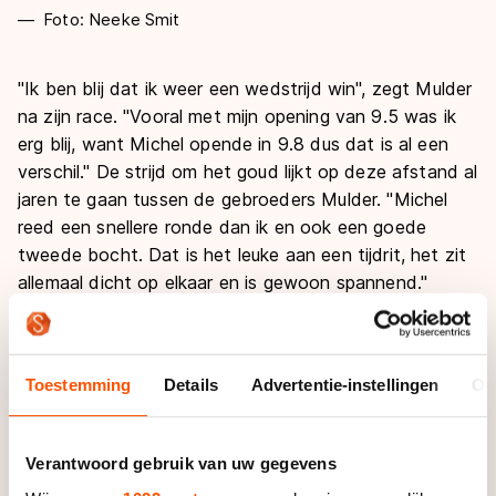
Foto: Neeke Smit
"Ik ben blij dat ik weer een wedstrijd win", zegt Mulder
na zijn race. "Vooral met mijn opening van 9.5 was ik
erg blij, want Michel opende in 9.8 dus dat is al een
verschil." De strijd om het goud lijkt op deze afstand al
jaren te gaan tussen de gebroeders Mulder. "Michel
reed een snellere ronde dan ik en ook een goede
tweede bocht. Dat is het leuke aan een tijdrit, het zit
allemaal dicht op elkaar en is gewoon spannend."
Mulder reed redelijk vroeg in het programma en had na
zijn finish nog een hoop ritten van zijn concurrenten af
Toestemming
Details
Advertentie-instellingen
Ov
te wachten. "Dat weet je van tevoren, dus dat vind ik
niet zo erg", zegt hij. "Het is nog wel even kijken wat
de rest na mij doet". Na de race van Rémon Kwant
Verantwoord gebruik van uw gegevens
was Mulder redelijk zeker van zijn zaak. "Daar zat ik