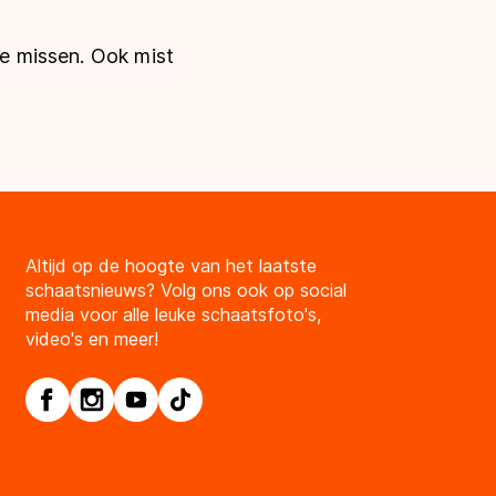
te missen. Ook mist
Altijd op de hoogte van het laatste
schaatsnieuws? Volg ons ook op social
media voor alle leuke schaatsfoto's,
video's en meer!