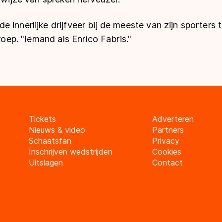
 innerlijke drijfveer bij de meeste van zijn sporters 
groep. "Iemand als Enrico Fabris."
Tickets
Adverteren
Nieuws & video
Partners
Schaatsfan
Privacy
Inschrijven wedstrijden
Cookies
Uitslagen
Contact