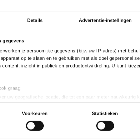
Details
Advertentie-instellingen
w gegevens
erwerken je persoonlijke gegevens (bijv. uw IP-adres) met behul
apparaat op te slaan en te gebruiken met als doel gepersonalise
 content, inzicht in publiek en productontwikkeling. U kunt kiez
 ook graag:
er uw geografische locatie, die tot een paar meter nauwkeurig k
n door het actief te scannen op specifieke eigenschappen (fingerp
onlijke gegevens worden verwerkt en stel uw voorkeuren in he
Voorkeuren
Statistieken
jzigen of intrekken in de Cookieverklaring.
ent en advertenties te personaliseren, socialmediafuncties te 