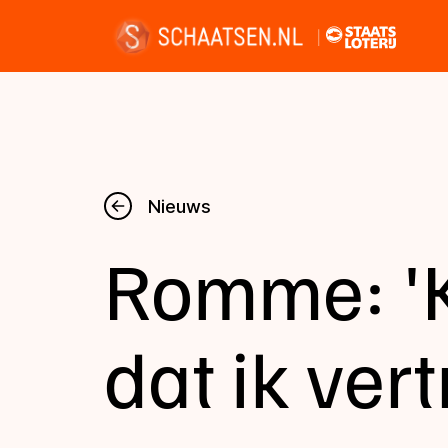
Nieuws
Nieuws
Romme: 'K
Kalender
Disciplines
dat ik vert
Uitslagen