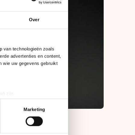
Over
p van technologieën zoals
erde advertenties en content,
en wie uw gegevens gebruikt
an zijn
rinting)
t
detailgedeelte
in. U kunt uw
Marketing
bieden en websiteverkeer te