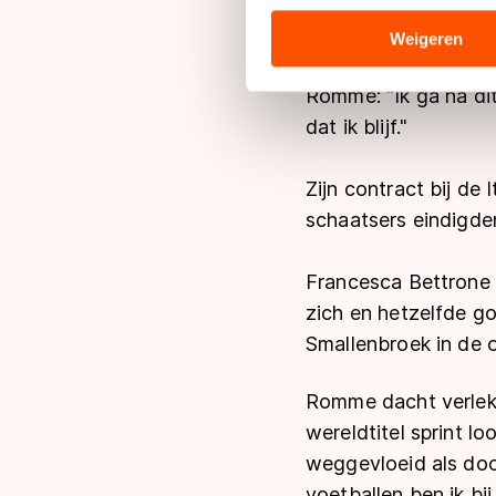
De kans dat Romme vo
analyseren. We delen informa
Zelf zei de Brabande
analyse. Zij kunnen deze com
Weigeren
hun services. Sommige partn
adequaat beschermingsniveau
Romme: "Ik ga na dit
Meer informatie vindt u in o
dat ik blijf."
Zijn contract bij de
schaatsers eindigde
Francesca Bettrone h
zich en hetzelfde g
Smallenbroek in de o
Romme dacht verlekke
wereldtitel sprint lo
weggevloeid als dooi
voetballen ben ik bi