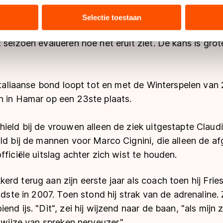
lgend jaar nog bondscoach is van de Italiaanse schaa
tie over uw gebruik van onze site met onze partners voor social
r zondag in Hamar dat er eigenlijk 'geen toekomst' is
bineren met andere gegevens die u aan hen heeft verstrekt of d
Selectie toestaan
ers kunnen gegevens doorgeven aan landen buiten de EU, zoal
 geldt volgens de GDPR. Door op ‘Toestaan’ te klikken, stemt u
 seizoen evalueren hoe het eruit ziet. De kans is grot
ns
cookiebeleid
.
 Italiaanse bond loopt tot en met de Winterspelen van 
n in Hamar op een 23ste plaats.
ield bij de vrouwen alleen de ziek uitgestapte Claud
old bij de mannen voor Marco Cignini, die alleen de 
fficiële uitslag achter zich wist te houden.
rd terug aan zijn eerste jaar als coach toen hij Frie
odste in 2007. Toen stond hij strak van de adrenaline. Ze
end ijs. "Dit", zei hij wijzend naar de baan, "als mijn
j wijze van spreken nerveuzer."