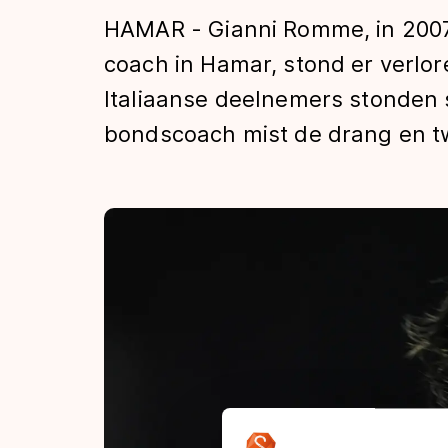
Tijden & historie
HAMAR - Gianni Romme, in 2007
coach in Hamar, stond er verlor
Italiaanse deelnemers stonden s
De weg op
bondscoach mist de drang en twi
Schaatsfans
Olympische Spe