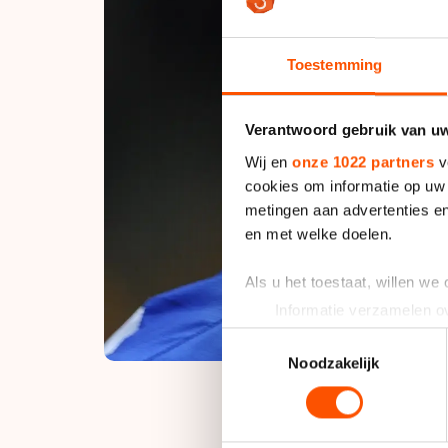
Toestemming
Verantwoord gebruik van u
Wij en
onze 1022 partners
v
cookies om informatie op uw 
metingen aan advertenties en
en met welke doelen.
Als u het toestaat, willen we
Informatie verzamelen ov
Uw apparaat identificere
Toestemmingsselectie
Lees meer over hoe uw perso
Noodzakelijk
toestemming op elk moment wi
We gebruiken cookies om cont