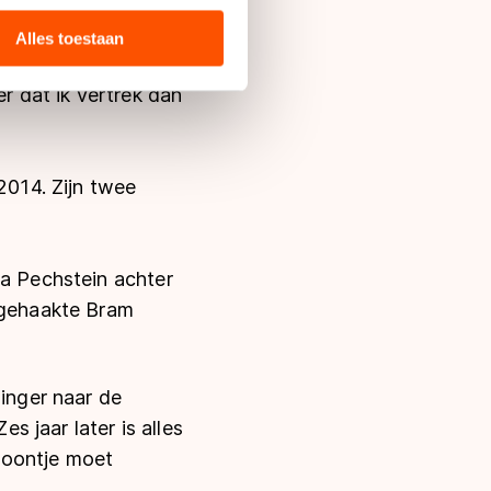
tsers lijkt nihil.
 media, advertenties en
.
ie zij hebben verzameld via
Alles toestaan
s de VS, waar mogelijk geen
 in met deze overdracht.
er dat ik vertrek dan
2014. Zijn twee
ia Pechstein achter
afgehaakte Bram
singer naar de
s jaar later is alles
 zoontje moet