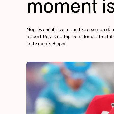
moment is
Tijden & historie
De weg op
Nog tweeënhalve maand koersen en dan 
Robert Post voorbij. De rijder uit de stal
in de maatschappij.
Schaatsfans
Olympische Spe