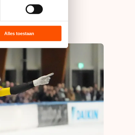
tte recent zijn
bieden en websiteverkeer te
 media, advertenties en
ie zij hebben verzameld via
Alles toestaan
s de VS, waar mogelijk geen
 in met deze overdracht.