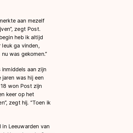
 merkte aan mezelf
jven”, zegt Post.
egin heb ik altijd
r leuk ga vinden,
t nu was gekomen.”
 inmiddels aan zijn
 jaren was hij een
018 won Post zijn
en keer op het
, zegt hij. “Toen ik
jd in Leeuwarden van