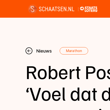
Nieuws
Nieuws
Marathon
Robert Pos
Kalender
Disciplines
‘Voel dat d
Uitslagen