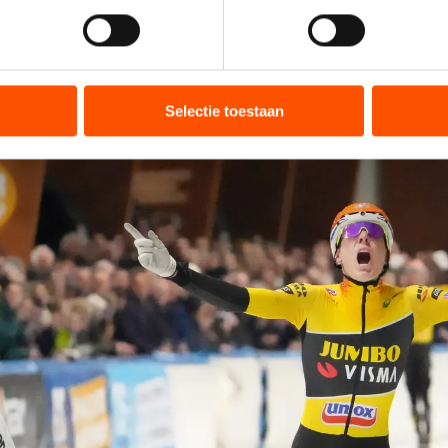
jzigen of intrekken in de Cookieverklaring.
l Smit aan het eind van dit seizoen af. Harm Visser ze
een nieuw contract.
ent en advertenties te personaliseren, socialmediafuncties te 
tie over uw gebruik van onze site met onze partners voor social
bineren met andere gegevens die u aan hen heeft verstrekt of d
Selectie toestaan
ers kunnen gegevens doorgeven aan landen buiten de EU, zoal
 geldt volgens de GDPR. Door op ‘Toestaan’ te klikken, stemt u
ns
cookiebeleid
.