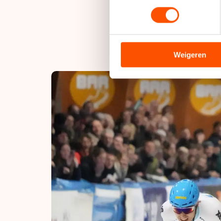
toestemming op elk moment wi
Jan de Groot en Chie
handtekening onder 
We gebruiken cookies om cont
analyseren. We delen informa
analyse. Zij kunnen deze com
Weigeren
hun services. Sommige partn
adequaat beschermingsniveau
Meer informatie vindt u in o