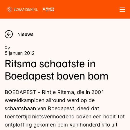
Tickets
Zoeken
Nieuws
Nieuws
Op
5 januari 2012
Kalender
Ritsma schaatste in
Boedapest boven bom
Disciplines
Marathon
Uitslagen
BOEDAPEST - Rintje Ritsma, die in 2001
Langebaan
wereldkampioen allround werd op de
Langebaan
schaatsbaan van Boedapest, deed dat
Shorttrack
Tijden & historie
toentertijd nietsvermoedend boven een nooit tot
Shorttrack
Inlineskaten
ontploffing gekomen bom van honderd kilo uit
Ranglijsten Langebaan
Marathon
Kunstschaatsen