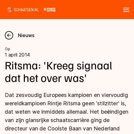
Tickets
Zoeken
Nieuws
Nieuws
Op
1 april 2014
Kalender
Ritsma: 'Kreeg signaal
dat het over was'
Disciplines
Marathon
Uitslagen
Dat zesvoudig Europees kampioen en viervoudig
Langebaan
wereldkampioen Rintje Ritsma geen 'stilzitter' is,
Langebaan
dat weten we inmiddels allemaal. Het beëindigen
Shorttrack
Tijden & historie
van zijn glansrijke schaatscarrière ging de
Shorttrack
Inlineskaten
directeur van de Coolste Baan van Nederland
Ranglijsten Langebaan
Marathon
Kunstschaatsen