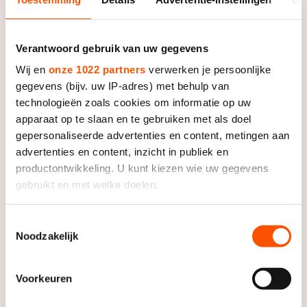
Verantwoord gebruik van uw gegevens
Wij en
onze 1022 partners
verwerken je persoonlijke
gegevens (bijv. uw IP-adres) met behulp van
technologieën zoals cookies om informatie op uw
apparaat op te slaan en te gebruiken met als doel
gepersonaliseerde advertenties en content, metingen aan
advertenties en content, inzicht in publiek en
productontwikkeling. U kunt kiezen wie uw gegevens
gebruikt en met welke doelen.
Foto: ISU
Als u het toestaat, willen we ook graag:
Toestemmingsselectie
Noodzakelijk
Informatie verzamelen over uw geografische locatie,
die tot een paar meter nauwkeurig kan zijn
Loena Hendrickx gestopt
Uw apparaat identificeren door het actief te scannen
Loena Hendrickx heeft op haar 26e een punt gezet
Voorkeuren
op specifieke eigenschappen (fingerprinting)
achter haar kunstschaatscarrière. Met twee WK-
Lees meer over hoe uw persoonlijke gegevens worden