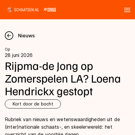
Tickets
Zoeken
Nieuws
Nieuws
Op
28 juni 2026
Kalender
Rijpma-de Jong op
Zomerspelen LA? Loena
Disciplines
Hendrickx gestopt
Marathon
Uitslagen
Langebaan
Kort door de bocht
Langebaan
Shorttrack
Tijden & historie
Rubriek van nieuws en wetenswaardigheden uit de
Shorttrack
Inlineskaten
(inter)nationale schaats-, en skeelerwereld: het
Ranglijsten Langebaan
Marathon
overzicht van de voorbije dagen.
Kunstschaatsen