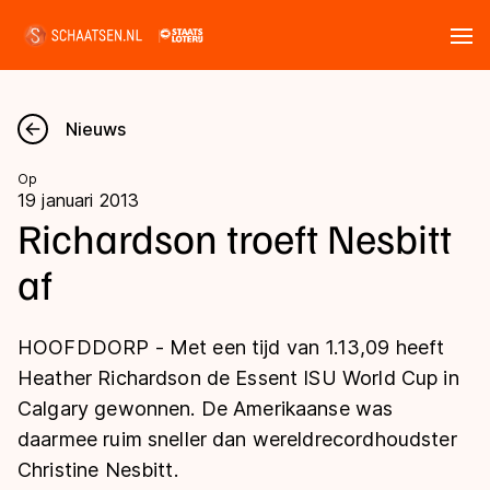
Tickets
Zoeken
Nieuws
Nieuws
Op
19 januari 2013
Kalender
Richardson troeft Nesbitt
af
Disciplines
Marathon
Uitslagen
HOOFDDORP - Met een tijd van 1.13,09 heeft
Langebaan
Heather Richardson de Essent ISU World Cup in
Langebaan
Calgary gewonnen. De Amerikaanse was
Shorttrack
Tijden & historie
daarmee ruim sneller dan wereldrecordhoudster
Shorttrack
Inlineskaten
Christine Nesbitt.
Ranglijsten Langebaan
Marathon
Kunstschaatsen