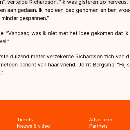
kon”, vertelde Richardson. “Ik was gisteren zo nerveus,
nen aan gedaan. Ik heb een bad genomen en ben vroe
 minder gespannen.”
e: “Vandaag was ik niet met het idee gekomen dat ik
el.”
tste duizend meter verzekerde Richardson zich van de
eteen bericht van haar vriend, Jorrit Bergsma. “Hij s
.”
Tickets
Adverteren
Nieuws & video
Partners