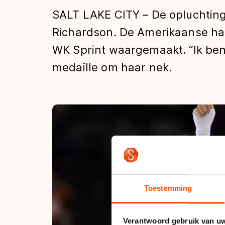
Tijden & historie
SALT LAKE CITY – De opluchting
Richardson. De Amerikaanse had
WK Sprint waargemaakt. “Ik ben
De weg op
medaille om haar nek.
Schaatsfans
Olympische Spe
Toestemming
Verantwoord gebruik van u