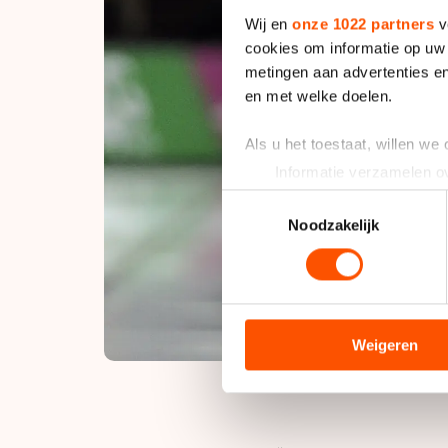
Wij en
onze 1022 partners
v
cookies om informatie op uw 
metingen aan advertenties en
en met welke doelen.
Als u het toestaat, willen we
Informatie verzamelen ov
Uw apparaat identificere
Toestemmingsselectie
Lees meer over hoe uw perso
Noodzakelijk
toestemming op elk moment wi
We gebruiken cookies om cont
analyseren. We delen informa
analyse. Zij kunnen deze com
Weigeren
hun services. Sommige partn
adequaat beschermingsniveau
Meer informatie vindt u in o