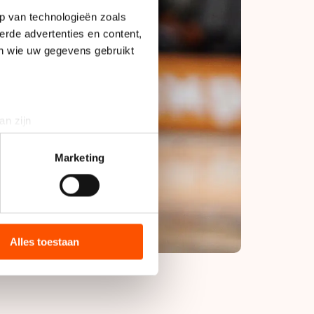
p van technologieën zoals
erde advertenties en content,
en wie uw gegevens gebruikt
an zijn
rinting)
t
detailgedeelte
in. U kunt uw
Marketing
bieden en websiteverkeer te
 media, advertenties en
ie zij hebben verzameld via
Alles toestaan
s de VS, waar mogelijk geen
 in met deze overdracht.