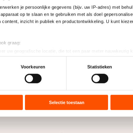
erwerken je persoonlijke gegevens (bijv. uw IP-adres) met behul
apparaat op te slaan en te gebruiken met als doel gepersonalise
 content, inzicht in publiek en productontwikkeling. U kunt kiez
 ook graag:
er uw geografische locatie, die tot een paar meter nauwkeurig k
n door het actief te scannen op specifieke eigenschappen (fingerp
onlijke gegevens worden verwerkt en stel uw voorkeuren in he
Voorkeuren
Statistieken
jzigen of intrekken in de Cookieverklaring.
ent en advertenties te personaliseren, socialmediafuncties te 
tie over uw gebruik van onze site met onze partners voor social
bineren met andere gegevens die u aan hen heeft verstrekt of d
Selectie toestaan
ers kunnen gegevens doorgeven aan landen buiten de EU, zoal
 geldt volgens de GDPR. Door op ‘Toestaan’ te klikken, stemt u
ns
cookiebeleid
.