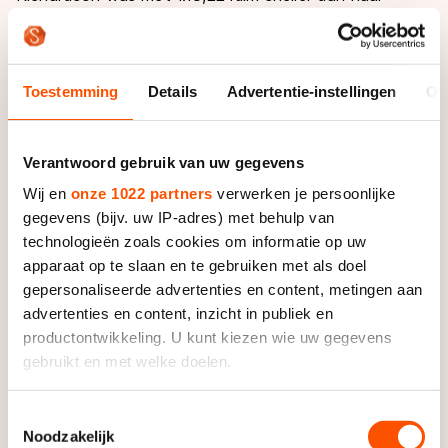
trainingsmaatje en wereldrecordhoudster Brittany
Bowe, die 1.13,92 op de klok bracht. In Sotsji zullen
beide dames worden vergezeld door Sugar Todd, die
Toestemming
Details
Advertentie-instellingen
Ov
met 1.15,72 derde werd en Kelly Gunther die de vierde
tijd zette: 1.16,43.
Verantwoord gebruik van uw gegevens
Davis had beduidend minder marge dan Richardson.
Hij reed 1.07,52 en bleef daarmee Brian Hansen slechts
Wij en
onze 1022 partners
verwerken je persoonlijke
gegevens (bijv. uw IP-adres) met behulp van
0,01 seconden voor. Joey Mantia, de meervoudig
technologieën zoals cookies om informatie op uw
wereldkampioen inline-skaten zette in Salt Lake City
apparaat op te slaan en te gebruiken met als doel
de derde tijd: 1.07,88, een ruime verbetering van zijn
gepersonaliseerde advertenties en content, metingen aan
persoonlijk record. Mantia is daarmee zeker van
advertenties en content, inzicht in publiek en
deelname aan de Winterspelen.
productontwikkeling. U kunt kiezen wie uw gegevens
gebruikt en met welke doelen.
Ook Jonathan Garcia wist zich te plaatsen. Hij werd
met 1.07,95 vierde. Ook hij verbeterde zich met bijna
Als u het toestaat, willen we ook graag:
Toestemmingsselectie
een seconde.
Noodzakelijk
Informatie verzamelen over uw geografische locatie,