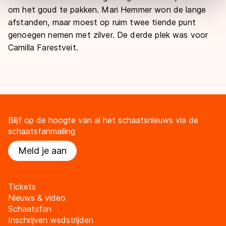
Door op ‘Toestaan’ te klikken, stemt u in met deze
om het goud te pakken. Mari Hemmer won de lange
overdracht. Meer informatie vindt u in ons
cookiebeleid
.
afstanden, maar moest op ruim twee tiende punt
genoegen nemen met zilver. De derde plek was voor
Camilla Farestveit.
Blijf op de hoogte van al het schaatsnieuws via de
schaatsfanmailing
Meld je aan
Tickets
Nieuws & video
Schaatsfan
Inschrijven wedstrijden