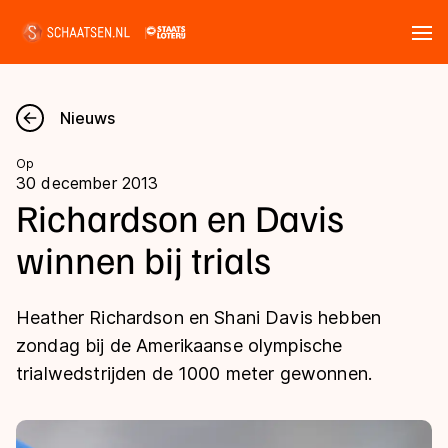
Tickets
Zoeken
Nieuws
Nieuws
Op
30 december 2013
Kalender
Richardson en Davis
winnen bij trials
Disciplines
Marathon
Uitslagen
Heather Richardson en Shani Davis hebben
Langebaan
zondag bij de Amerikaanse olympische
Langebaan
trialwedstrijden de 1000 meter gewonnen.
Shorttrack
Tijden & historie
Shorttrack
Inlineskaten
Ranglijsten Langebaan
Marathon
Kunstschaatsen