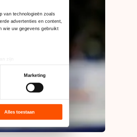
p van technologieën zoals
erde advertenties en content,
en wie uw gegevens gebruikt
an zijn
rinting)
t
detailgedeelte
in. U kunt uw
Marketing
bieden en websiteverkeer te
 media, advertenties en
ie zij hebben verzameld via
Alles toestaan
s de VS, waar mogelijk geen
 in met deze overdracht.