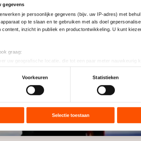
w gegevens
erwerken je persoonlijke gegevens (bijv. uw IP-adres) met behul
apparaat op te slaan en te gebruiken met als doel gepersonalise
 content, inzicht in publiek en productontwikkeling. U kunt kiez
 ook graag:
er uw geografische locatie, die tot een paar meter nauwkeurig k
n door het actief te scannen op specifieke eigenschappen (fingerp
onlijke gegevens worden verwerkt en stel uw voorkeuren in he
Voorkeuren
Statistieken
jzigen of intrekken in de Cookieverklaring.
ent en advertenties te personaliseren, socialmediafuncties te 
tie over uw gebruik van onze site met onze partners voor social
bineren met andere gegevens die u aan hen heeft verstrekt of d
Selectie toestaan
ers kunnen gegevens doorgeven aan landen buiten de EU, zoal
 geldt volgens de GDPR. Door op ‘Toestaan’ te klikken, stemt u
ns
cookiebeleid
.