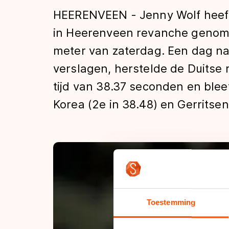
Tijden & historie
HEERENVEEN - Jenny Wolf heeft
in Heerenveen revanche genome
meter van zaterdag. Een dag na
De weg op
verslagen, herstelde de Duitse 
tijd van 38.37 seconden en ble
Schaatsfans
Korea (2e in 38.48) en Gerritsen
Olympische Spe
Toestemming