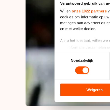
Verantwoord gebruik van u
Wij en
onze 1022 partners
v
cookies om informatie op uw 
metingen aan advertenties en
en met welke doelen.
Als u het toestaat, willen we
Informatie verzamelen ov
Uw apparaat identificere
Toestemmingsselectie
Lees meer over hoe uw perso
Noodzakelijk
toestemming op elk moment wi
We gebruiken cookies om cont
analyseren. We delen informa
analyse. Zij kunnen deze com
Weigeren
hun services. Sommige partn
adequaat beschermingsniveau
Meer informatie vindt u in o