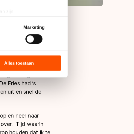
an zijn
rinting)
t
detailgedeelte
in. U kunt uw
Marketing
in botsing met Bas
nt van mijn ijzer
bieden en websiteverkeer te
a een grote hap uit
 media, advertenties en
ie zij hebben verzameld via
Alles toestaan
s de VS, waar mogelijk geen
Knegt weinig
 in met deze overdracht.
e Fries had ’s
en uit en snel de
 op en neer naar
k over. Tijd waarin
rop houden dat ik te