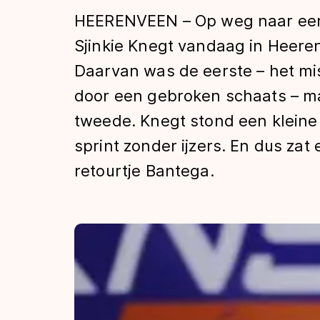
Tijden & historie
HEERENVEEN – Op weg naar een
Sjinkie Knegt vandaag in Heere
Daarvan was de eerste – het mi
De weg op
door een gebroken schaats – ma
tweede. Knegt stond een kleine 
Schaatsfans
sprint zonder ijzers. En dus zat
retourtje Bantega.
Olympische Spe