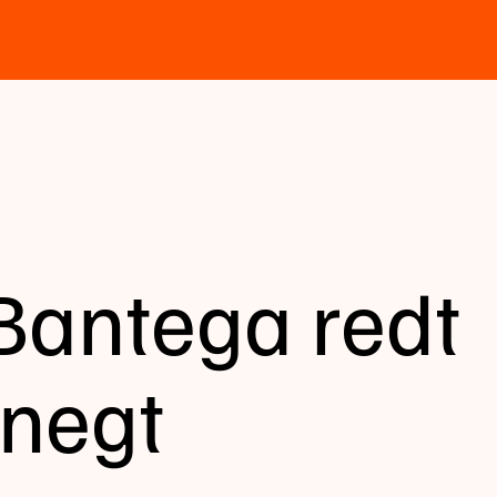
 Bantega redt
Knegt