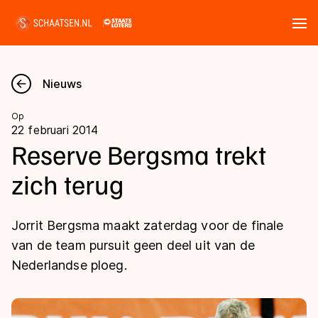
Tickets
Zoeken
Nieuws
Nieuws
Op
22 februari 2014
Kalender
Reserve Bergsma trekt
zich terug
Disciplines
Marathon
Uitslagen
Jorrit Bergsma maakt zaterdag voor de finale
Langebaan
van de team pursuit geen deel uit van de
Langebaan
Nederlandse ploeg.
Shorttrack
Tijden & historie
Shorttrack
Inlineskaten
Ranglijsten Langebaan
Marathon
Kunstschaatsen