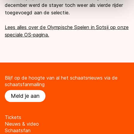
Door op ‘Toestaan’ te klikken, stemt u in met deze
december werd de stayer toch weer als vierde rijder
overdracht. Meer informatie vindt u in ons
cookiebeleid
.
toegevoegd aan de selectie.
Lees alles over de Olympische Spelen in Sotsji op onze
speciale OS-pagina.
Blijf op de hoogte van al het schaatsnieuws via de
schaatsfanmailing
Meld je aan
Tickets
Nieuws & video
Schaatsfan