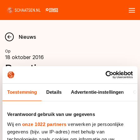
Tickets
Zoeken
Nieuws
Nieuws
Op
18 oktober 2016
Kalender
Reacties
#verzinopvrijdag: 'Er
Disciplines
staat echt one size fits all'
Toestemming
Details
Advertentie-instellingen
Ov
Marathon
Uitslagen
Langebaan
In de rubriek ‘Verzin het onderschrift’ vroeg
Verantwoord gebruik van uw gegevens
Langebaan
Shorttrack
Tijden & historie
schaatsen.nl haar lezers afgelopen vrijdag om
Wij en
onze 1022 partners
verwerken je persoonlijke
Shorttrack
Inlineskaten
mee te denken over een onderschrift voor een
gegevens (bijv. uw IP-adres) met behulp van
Ranglijsten Langebaan
Marathon
foto van Bart Veldkamp en toenmalig kroonprins
technologieën zoals cookies om informatie op uw
Kunstschaatsen