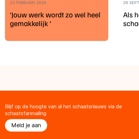
23 FEBRUARI 2026
26 SEP
‘Jouw werk wordt zo wel heel
Als 
gemakkelijk ‘
schaa
Blijf op de hoogte van al het schaatsnieuws via de
schaatsfanmailing
Meld je aan