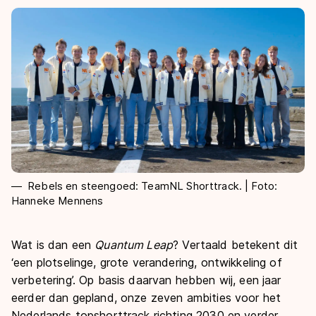
De weg op
Persoonlijke records & tijden
Inlineskaten
Schoonrijden
Inschrijven wedstrijden
Historie & statistiek
Schaatsfans
Kunstschaatsen
Natuurijs
Algemene Nederlandse Schaatstijd
Alles voor jou als schaatsfan
Deze zomer de weg op
Olympische Spelen
Evenementen
Waar kan ik schaatsen en skaten?
Olympische Spelen
Tickets
Medaille overzicht
Livestreams
Medaillespiegel
Word schaatsfan!
Rebels en steengoed: TeamNL Shorttrack. | Foto:
Hanneke Mennens
Olympische uitslagen
Winacties
Van Jong tot Goud verhalen
Wat is dan een
Quantum Leap
? Vertaald betekent dit
‘een plotselinge, grote verandering, ontwikkeling of
verbetering’. Op basis daarvan hebben wij, een jaar
eerder dan gepland, onze zeven ambities voor het
Nederlands topshorttrack richting 2030 en verder