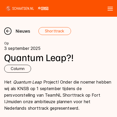
Tickets
Zoeken
Nieuws
Shorttrack
Nieuws
Op
3 september 2025
Kalender
Quantum Leap?!
Disciplines
Column
Marathon
Het
Quantum Leap
Project! Onder die noemer hebben
Uitslagen
Langebaan
wij als KNSB op 1 september tijdens de
persvoorstelling van TeamNL Shorttrack op Fort
Langebaan
Shorttrack
Tijden & historie
IJmuiden onze ambitieuze plannen voor het
Shorttrack
Inlineskaten
Nederlands shorttrack gepresenteerd.
Ranglijsten Langebaan
Marathon
Kunstschaatsen