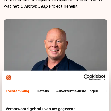
concurrentie consequent te blijven aftroeven. Dat is
wat het
Quantum Leap
Project behelst.
Toestemming
Details
Advertentie-instellingen
Ov
Verantwoord gebruik van uw gegevens