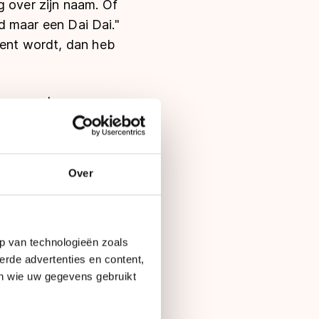
g over zijn naam. Of
nd maar een Dai Dai."
dent wordt, dan heb
ndse moeder en een
d van zijn vader,
Ik ken hem alleen
er", zegt Ntab.
Over
s en Frans, al woont
ns een vakantie van
aarna zijn vader naar
p van technologieën zoals
ab.
erde advertenties en content,
en wie uw gegevens gebruikt
isde Ntab met zijn
j rond zijn twaalfde