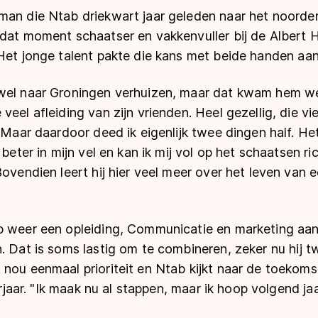
man die Ntab driekwart jaar geleden naar het noord
dat moment schaatser en vakkenvuller bij de Albert H
Het jonge talent pakte die kans met beide handen aan
wel naar Groningen verhuizen, maar dat kwam hem wel
veel afleiding van zijn vrienden. Heel gezellig, die v
 "Maar daardoor deed ik eigenlijk twee dingen half. Het
 beter in mijn vel en kan ik mij vol op het schaatsen ri
Bovendien leert hij hier veel meer over het leven van 
b weer een opleiding, Communicatie en marketing aan 
n. Dat is soms lastig om te combineren, zeker nu hij
nou eenmaal prioriteit en Ntab kijkt naar de toekomst.
eerjaar. "Ik maak nu al stappen, maar ik hoop volgend ja