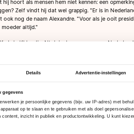
t hij hoort als mensen hem niet kennen: een opmerkin
eggen? Zelf vindt hij dat wel grappig. "Er is in Nederla
at ook nog de naam Alexandre. "Voor als je ooit presi
 moeder altijd."
elf als halfbloedje. Ntab is de zoon van een Nederla
ong in Senegal. Zijn voornaam dankt hij aan een vrien
 in het dorp waar de vader van Ntab vandaan komt. "
ar iedereen daar mocht hem graag, vond hem een topp
Details
Advertentie-instellingen
s tweetalig opgevoed. Hij spreekt vloeiend Nederland
n in Nederland. Zijn ouders leerden elkaar kennen tijde
w gegevens
 Frans, in het Afrikaanse land. Ze werden verliefd, w
erwerken je persoonlijke gegevens (bijv. uw IP-adres) met behul
 "Daaruit zijn mijn broertje en ik ontstaan", zegt Nt
apparaat op te slaan en te gebruiken met als doel gepersonalise
 content, inzicht in publiek en productontwikkeling. U kunt kiez
 zijn ouders uit elkaar. Nog eens vier jaar later verhu
jk, een dorp in Brabant, nabij Tilburg. Daar stapte hi