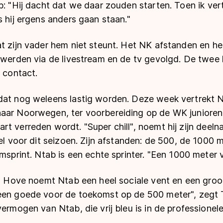
b: "Hij dacht dat we daar zouden starten. Toen ik vert
s hij ergens anders gaan staan."
at zijn vader hem niet steunt. Het NK afstanden en h
i werden via de livestream en de tv gevolgd. De twee
h contact.
dat nog weleens lastig worden. Deze week vertrekt 
aar Noorwegen, ter voorbereiding op de WK junioren 
t verreden wordt. "Super chill", noemt hij zijn deel
oel voor dit seizoen. Zijn afstanden: de 500, de 1000 
msprint. Ntab is een echte sprinter. "Een 1000 meter vin
en Hove noemt Ntab een heel sociale vent en een groot 
een goede voor de toekomst op de 500 meter", zegt 
vermogen van Ntab, die vrij bleu is in de professionel