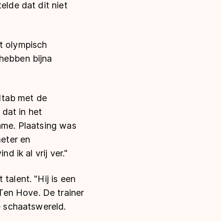
elde dat dit niet
et olympisch
 hebben bijna
Ntab met de
dat in het
name. Plaatsing was
meter en
d ik al vrij ver."
talent. "Hij is een
Ten Hove. De trainer
e schaatswereld.