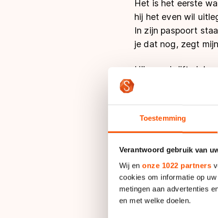
Het is het eerste wa
hij het even wil uitl
In zijn paspoort sta
je dat nog, zegt mijn
Hij omschrijft zichz
vader met een oorspr
een man met aanzien
uit de verhalen, ma
Toestemming
De 19-jarige Ntab i
hij al zijn hele leve
Verantwoord gebruik van u
zijn moeder, docente
Wij en
onze 1022 partners
v
Amsterdam verhuisde.
cookies om informatie op uw 
metingen aan advertenties en
en met welke doelen.
Op zijn vierde gingen
moeder naar Oosterwi