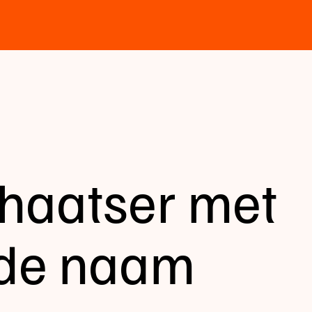
chaatser met
nde naam