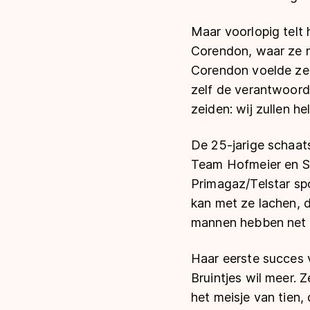
Maar voorlopig telt 
Corendon, waar ze na
Corendon voelde ze 
zelf de verantwoord
zeiden: wij zullen h
De 25-jarige schaats
Team Hofmeier en Sij
Primagaz/Telstar spo
kan met ze lachen, da
mannen hebben net wa
Haar eerste succes v
Bruintjes wil meer. 
het meisje van tien,