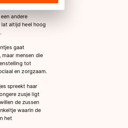
 aangeven.
s de VS, waar mogelijk geen
 in met deze overdracht.
r een andere
lat altijd heel hoog
.
intjes gaat
, maar mensen die
enstelling tot
sociaal en zorgzaam.
tjes spreekt haar
ongere zusje ligt
 willen de zussen
nkeltje waarin de
n het