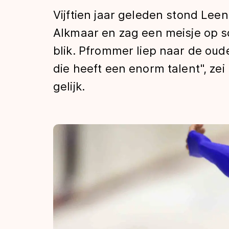
Tijden & historie
Vijftien jaar geleden stond Lee
Alkmaar en zag een meisje op s
blik. Pfrommer liep naar de oude
De weg op
die heeft een enorm talent", ze
gelijk.
Schaatsfans
Olympische Spe