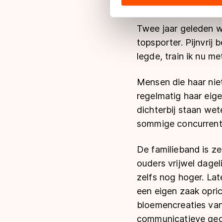
bijvoorbeeld als ee
hun services. Sommige partn
adequaat beschermingsniveau
Twee jaar geleden w
Meer informatie vindt u in o
topsporter. Pijnvrij 
legde, train ik nu m
Mensen die haar niet
regelmatig haar eig
dichterbij staan wet
sommige concurrenten
De familieband is zee
ouders vrijwel dageli
zelfs nog hoger. Late
een eigen zaak opric
bloemencreaties van
communicatieve gede