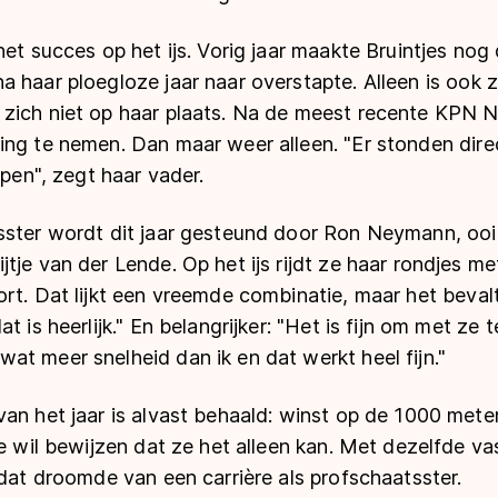
het succes op het ijs. Vorig jaar maakte Bruintjes nog
 haar ploegloze jaar naar overstapte. Alleen is ook z
zich niet op haar plaats. Na de meest recente KPN N
ing te nemen. Dan maar weer alleen. "Er stonden dir
elpen", zegt haar vader.
ster wordt dit jaar gesteund door Ron Neymann, ooit 
tje van der Lende. Op het ijs rijdt ze haar rondjes 
rt. Dat lijkt een vreemde combinatie, maar het bevalt 
t is heerlijk." En belangrijker: "Het is fijn om met ze t
t meer snelheid dan ik en dat werkt heel fijn."
an het jaar is alvast behaald: winst op de 1000 meter
Ze wil bewijzen dat ze het alleen kan. Met dezelfde v
 dat droomde van een carrière als profschaatsster.