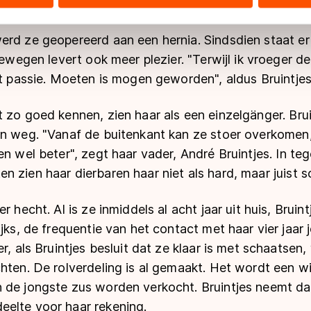
n schema anders voorstelt dan haar vermoeide benen
ers kunnen gegevens doorgeven aan landen buiten de EU, zoal
 geldt volgens de GDPR. Door op ‘Toestaan’ te klikken, stemt u
erd ze geopereerd aan een hernia. Sindsdien staat e
ns
cookiebeleid
.
bewegen levert ook meer plezier. "Terwijl ik vroeger de 
et passie. Moeten is mogen geworden", aldus Bruintjes
 zo goed kennen, zien haar als een einzelgänger. Bru
en weg. "Vanaf de buitenkant kan ze stoer overkomen
en wel beter", zegt haar vader, André Bruintjes. In teg
 zien haar dierbaren haar niet als hard, maar juist 
r hecht. Al is ze inmiddels al acht jaar uit huis, Bruin
jks, de frequentie van het contact met haar vier jaar j
r, als Bruintjes besluit dat ze klaar is met schaatsen,
hten. De rolverdeling is al gemaakt. Het wordt een wi
 de jongste zus worden verkocht. Bruintjes neemt da
elte voor haar rekening.