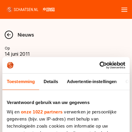
Tickets
Zoeken
Nieuws
Nieuws
Op
14 juni 2011
Kalender
Prijswinnaars verloting
KPN NK Marathon
Disciplines
Toestemming
Details
Advertentie-instellingen
Ov
Marathon
Uitslagen
HOOGLAND - Tijdens het KPN NK Marathon in
Langebaan
Otterlo werd een verloting gehouden met een
Verantwoord gebruik van uw gegevens
Langebaan
auto als hoofdprijs. De winnaars zijn bekend.
Shorttrack
Tijden & historie
Wij en
onze 1022 partners
verwerken je persoonlijke
Shorttrack
gegevens (bijv. uw IP-adres) met behulp van
Inlineskaten
technologieën zoals cookies om informatie op uw
Ranglijsten Langebaan
Marathon
De uitslag van de verloting vindt u hieronder, onder
Kunstschaatsen