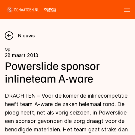
Tickets
Zoeken
Nieuws
Nieuws
Op
28 maart 2013
Kalender
Powerslide sponsor
inlineteam A-ware
Disciplines
Marathon
Uitslagen
DRACHTEN – Voor de komende inlinecompetitie
Langebaan
heeft team A-ware de zaken helemaal rond. De
Langebaan
ploeg heeft, net als vorig seizoen, in Powerslide
Shorttrack
Tijden & historie
een sponsor gevonden die zorg draagt voor de
Shorttrack
Inlineskaten
benodigde materialen. Het team gaat straks dan
Ranglijsten Langebaan
Marathon
Kunstschaatsen