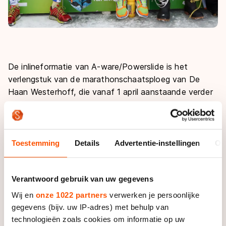
De inlineformatie van A-ware/Powerslide is het
verlengstuk van de marathonschaatsploeg van De
Haan Westerhoff, die vanaf 1 april aanstaande verder
gaat als Team A-ware. In beide ploegen komen ook
dezelfde rijders uit: Crispijn Ariëns, Niels Mesu, Jan van
Loon, Rob Hadders, Jouke Hoogeveen en Durk
Fabriek.
Toestemming
Details
Advertentie-instellingen
Ov
Die skaters hadden zich op het gebied van
Verantwoord gebruik van uw gegevens
inlinemateriaal uitgesproken voor een samenwerking
met Powerslide. Datzelfde enthousiasme was er bij
Wij en
onze 1022 partners
verwerken je persoonlijke
Erik Schaper van Powerslide Nederland, zodat de
gegevens (bijv. uw IP-adres) met behulp van
samenwerking voor komend seizoen snel bezegeld
technologieën zoals cookies om informatie op uw