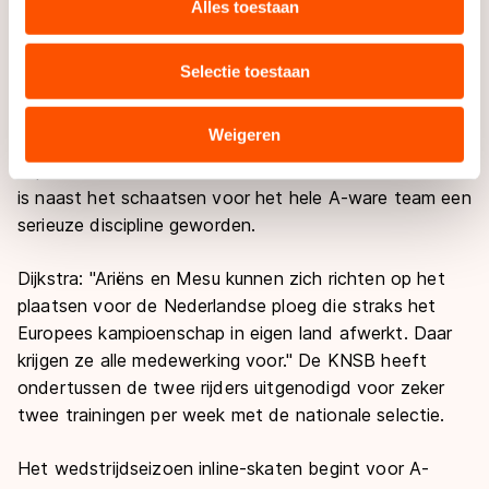
websiteverkeer te analyseren. We delen informatie over
deel uitmaakt van de A-ware formatie. Zal zijn
Alles toestaan
uw gebruik van onze site met onze partners voor social
wedstrijden rijden in een skatepak van
media, advertenties en analyse. Zij kunnen deze
Fonterra/Powerslide.
Selectie toestaan
combineren met andere gegevens die u aan hen heeft
verstrekt of die zij hebben verzameld via hun services.
Binnen de ploeg krijgen met name Crispijn Ariëns en
Sommige partners kunnen gegevens doorgeven aan
Weigeren
Niels Mesu alle ruimte zich te richten op de
landen buiten de EU, zoals de VS, waar mogelijk geen
topevenementen in het inline-skaten. Het inline-skaten
adequaat beschermingsniveau geldt volgens de GDPR.
is naast het schaatsen voor het hele A-ware team een
Door op ‘Toestaan’ te klikken, stemt u in met deze
serieuze discipline geworden.
overdracht. Meer informatie vindt u in ons
cookiebeleid
.
Dijkstra: "Ariëns en Mesu kunnen zich richten op het
plaatsen voor de Nederlandse ploeg die straks het
Europees kampioenschap in eigen land afwerkt. Daar
krijgen ze alle medewerking voor." De KNSB heeft
ondertussen de twee rijders uitgenodigd voor zeker
twee trainingen per week met de nationale selectie.
Het wedstrijdseizoen inline-skaten begint voor A-