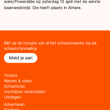
ware/Powerslide op zaterdag 13 april met de eerste
baanwedstrijd. Die heeft plaats in Almere.
Blijf op de hoogte van al het schaatsnieuws via de
schaatsfanmailing
Meld je aan
Tickets
Nieuws & video
Schaatsfan
Inschrijven wedstrijden
Uitslagen
Adverteren
Partners