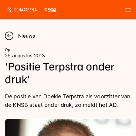
Tickets
Zoeken
Nieuws
Nieuws
Op
26 augustus 2013
Kalender
'Positie Terpstra onder
druk'
Disciplines
Marathon
Uitslagen
De positie van Doekle Terpstra als voorzitter van
Langebaan
de KNSB staat onder druk, zo meldt het AD.
Langebaan
Shorttrack
Tijden & historie
Shorttrack
Inlineskaten
Ranglijsten Langebaan
Marathon
Kunstschaatsen