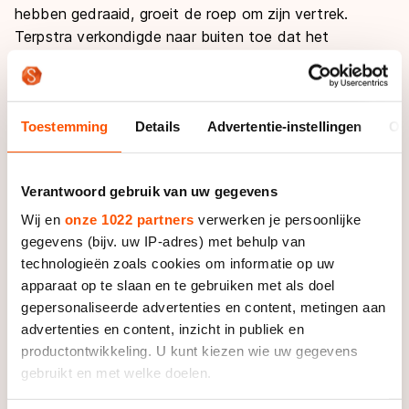
hebben gedraaid, groeit de roep om zijn vertrek.
Terpstra verkondigde naar buiten toe dat het
adviesrapport dat koos voor Icedome in Almere als
nieuwe topsportlocatie voor het schaatsen niet
deugde, maar uit interne e-mails blijkt dat hij het wel
Toestemming
Details
Advertentie-instellingen
Ov
degelijk eens was met de keuze.
De KNSB-voorzitter moet zich woensdag
Verantwoord gebruik van uw gegevens
verantwoorden voor de ledenraad. "Doekle staat op
wankelen. Uit de wandelgangen hoor ik dat de
Wij en
onze 1022 partners
verwerken je persoonlijke
onvrede groot is", stelt Johannes de Vries, een van de
gegevens (bijv. uw IP-adres) met behulp van
drie Friezen in de raad. "Wij zullen hem stevig aan de
technologieën zoals cookies om informatie op uw
apparaat op te slaan en te gebruiken met als doel
tand voelen, maar ik betwijfel of hij het ons nog wel
gepersonaliseerde advertenties en content, metingen aan
kan uitleggen.'' De ledenraad heeft de bevoegdheid
advertenties en content, inzicht in publiek en
een bestuur aan te stellen of weg te sturen.
productontwikkeling. U kunt kiezen wie uw gegevens
gebruikt en met welke doelen.
Gronings lid Chris Hoek vindt het zorgwekkend dat
'Doekle het conflict met zijn vertrouwelingen uit de