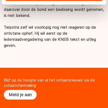
Zoetermeer beroep aan tegen die beslissing. Wanneer
adequaat beschermingsniveau geldt volgens de GDPR.
daarover door de bond een beslissing wordt genomen,
Door op ‘Toestaan’ te klikken, stemt u in met deze
is niet bekend.
overdracht. Meer informatie vindt u in ons
cookiebeleid
.
Terpstra zelf wil voorlopig nog niet reageren op de
ontstane ophef. Hij wil eerst
op de
ledenraadvergadering van de KNSB tekst en uitleg
geven.
Blijf op de hoogte van al het schaatsnieuws via de
schaatsfanmailing
Meld je aan