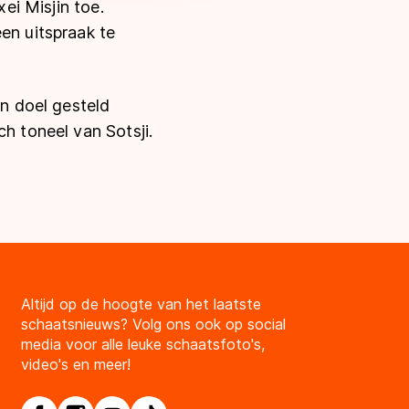
xei Misjin toe.
en uitspraak te
en doel gesteld
h toneel van Sotsji.
Altijd op de hoogte van het laatste
schaatsnieuws? Volg ons ook op social
media voor alle leuke schaatsfoto's,
video's en meer!