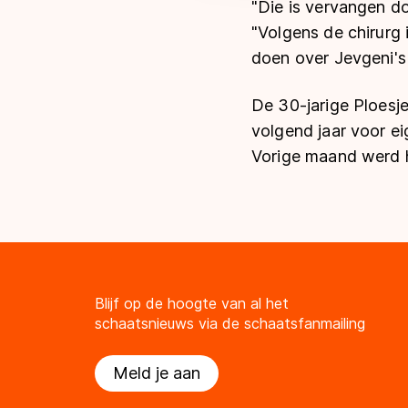
"Die is vervangen doo
"Volgens de chirurg 
doen over Jevgeni's t
De 30-jarige Ploesje
volgend jaar voor ei
Vorige maand werd h
Blijf op de hoogte van al het
schaatsnieuws via de schaatsfanmailing
Meld je aan