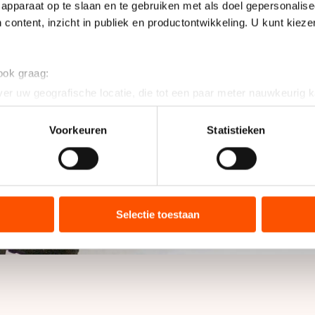
apparaat op te slaan en te gebruiken met als doel gepersonalise
 content, inzicht in publiek en productontwikkeling. U kunt kiez
 ook graag:
er uw geografische locatie, die tot een paar meter nauwkeurig k
n door het actief te scannen op specifieke eigenschappen (fingerp
onlijke gegevens worden verwerkt en stel uw voorkeuren in he
Voorkeuren
Statistieken
jzigen of intrekken in de Cookieverklaring.
ent en advertenties te personaliseren, socialmediafuncties te 
tie over uw gebruik van onze site met onze partners voor social
bineren met andere gegevens die u aan hen heeft verstrekt of d
Selectie toestaan
ers kunnen gegevens doorgeven aan landen buiten de EU, zoal
 geldt volgens de GDPR. Door op ‘Toestaan’ te klikken, stemt u
ns
cookiebeleid
.