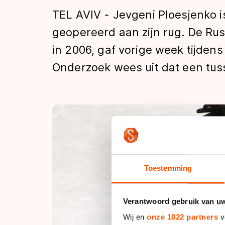
Tijden & historie
TEL AVIV - Jevgeni Ploesjenko i
geopereerd aan zijn rug. De Ru
in 2006, gaf vorige week tijden
De weg op
Onderzoek wees uit dat een tus
Schaatsfans
Olympische Spe
Toestemming
Verantwoord gebruik van u
Wij en
onze 1022 partners
v