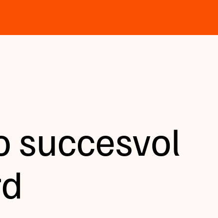
o succesvol
rd