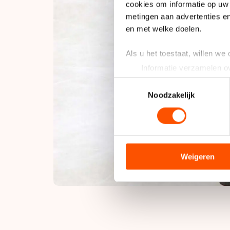
cookies om informatie op uw 
metingen aan advertenties en
en met welke doelen.
Als u het toestaat, willen we
Informatie verzamelen ov
Uw apparaat identificere
Toestemmingsselectie
Lees meer over hoe uw perso
Noodzakelijk
toestemming op elk moment wi
We gebruiken cookies om cont
analyseren. We delen informa
analyse. Zij kunnen deze com
Weigeren
hun services. Sommige partn
adequaat beschermingsniveau
Meer informatie vindt u in o