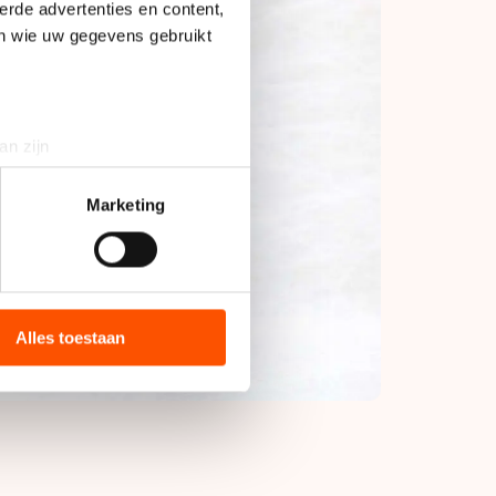
erde advertenties en content,
en wie uw gegevens gebruikt
an zijn
rinting)
t
detailgedeelte
in. U kunt uw
Marketing
bieden en websiteverkeer te
 media, advertenties en
ie zij hebben verzameld via
Alles toestaan
s de VS, waar mogelijk geen
 in met deze overdracht.