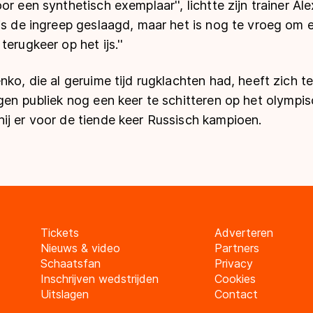
r een synthetisch exemplaar'', lichtte zijn trainer Ale
is de ingreep geslaagd, maar het is nog te vroeg om e
erugkeer op het ijs.''
nko, die al geruime tijd rugklachten had, heeft zich t
gen publiek nog een keer te schitteren op het olympisc
ij er voor de tiende keer Russisch kampioen.
Tickets
Adverteren
Nieuws & video
Partners
Schaatsfan
Privacy
Inschrijven wedstrijden
Cookies
Uitslagen
Contact