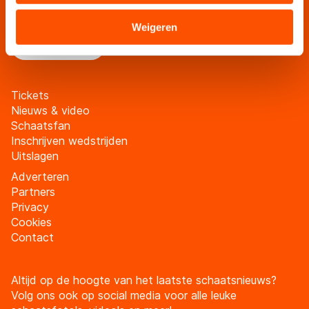
Blijf op de hoogte van al het schaatsnieuws via de
verstrekt of die zij hebben verzameld via hun services.
schaatsfanmailing
Sommige partners kunnen gegevens doorgeven aan
Weigeren
landen buiten de EU, zoals de VS, waar mogelijk geen
Meld je aan
adequaat beschermingsniveau geldt volgens de GDPR.
Door op ‘Toestaan’ te klikken, stemt u in met deze
overdracht. Meer informatie vindt u in ons
cookiebeleid
.
Tickets
Nieuws & video
Schaatsfan
Inschrijven wedstrijden
Uitslagen
Adverteren
Partners
Privacy
Cookies
Contact
Altijd op de hoogte van het laatste schaatsnieuws?
Volg ons ook op social media voor alle leuke