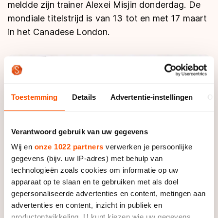
De weg op
meldde zijn trainer Alexei Misjin donderdag. De
Persoonlijke records & tijden
Inlineskaten
Schoonrijden
mondiale titelstrijd is van 13 tot en met 17 maart
Inschrijven wedstrijden
Historie & statistiek
Schaatsfans
Kunstschaatsen
in het Canadese London.
Natuurijs
Algemene Nederlandse Schaatstijd
Alles voor jou als schaatsfan
Deze zomer de weg op
Olympische Spelen
Evenementen
Waar kan ik schaatsen en skaten?
Olympische Spelen
Tickets
Toestemming
Details
Advertentie-instellingen
Ov
Medaille overzicht
Livestreams
Medaillespiegel
Word schaatsfan!
Verantwoord gebruik van uw gegevens
Olympische uitslagen
Winacties
Wij en
onze 1022 partners
verwerken je persoonlijke
Van Jong tot Goud verhalen
gegevens (bijv. uw IP-adres) met behulp van
technologieën zoals cookies om informatie op uw
apparaat op te slaan en te gebruiken met als doel
gepersonaliseerde advertenties en content, metingen aan
advertenties en content, inzicht in publiek en
productontwikkeling. U kunt kiezen wie uw gegevens