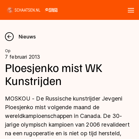
Tickets
Zoeken
Nieuws
Nieuws
Op
7 februari 2013
Kalender
Ploesjenko mist WK
Kunstrijden
Disciplines
Marathon
Uitslagen
MOSKOU - De Russische kunstrijder Jevgeni
Langebaan
Ploesjenko mist volgende maand de
Langebaan
wereldkampioenschappen in Canada. De 30-
Shorttrack
Tijden & historie
jarige olympisch kampioen van 2006 revalideert
Shorttrack
Inlineskaten
na een rugoperatie en is niet op tijd hersteld,
Ranglijsten Langebaan
Marathon
Kunstschaatsen