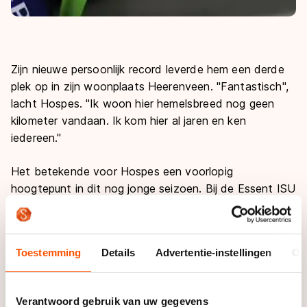
Zijn nieuwe persoonlijk record leverde hem een derde
plek op in zijn woonplaats Heerenveen. "Fantastisch",
lacht Hospes. "Ik woon hier hemelsbreed nog geen
kilometer vandaan. Ik kom hier al jaren en ken
iedereen."
Het betekende voor Hospes een voorlopig
hoogtepunt in dit nog jonge seizoen. Bij de Essent ISU
World Cups in Tsjeljabinsk reed hij netjes in de marge
van de A-divisie. In Astana verspeelde hij op de eerste
omloop zijn startbewijs voor de A-groep en
Toestemming
Details
Advertentie-instellingen
Ov
degradeerde hij naar de B-divisie. "Die won ik gelukkig,
want anders had ik hier misschien gisteren in de B-
groep moeten starten." En dus kon hij voor een bijna
Verantwoord gebruik van uw gegevens