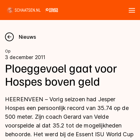
Tickets
Zoeken
Nieuws
Nieuws
Op
3 december 2011
Kalender
Ploeggevoel gaat voor
Hospes boven geld
Disciplines
Marathon
Uitslagen
HEERENVEEN – Vorig seizoen had Jesper
Langebaan
Hospes een persoonlijk record van 35.74 op de
Langebaan
500 meter. Zijn coach Gerard van Velde
Shorttrack
Tijden & historie
voorspelde al dat 35.2 tot de mogelijkheden
Shorttrack
Inlineskaten
behoorde. Het werd bij de Essent ISU World Cup
Ranglijsten Langebaan
Marathon
Kunstschaatsen