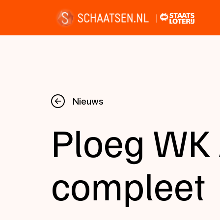
Nieuws
Nieuws
Ploeg WK 
Kalender
Disciplines
compleet
Uitslagen