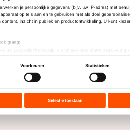
erwerken je persoonlijke gegevens (bijv. uw IP-adres) met behul
apparaat op te slaan en te gebruiken met als doel gepersonalise
 content, inzicht in publiek en productontwikkeling. U kunt kiez
 ook graag:
er uw geografische locatie, die tot een paar meter nauwkeurig k
n door het actief te scannen op specifieke eigenschappen (fingerp
onlijke gegevens worden verwerkt en stel uw voorkeuren in he
Voorkeuren
Statistieken
jzigen of intrekken in de Cookieverklaring.
ent en advertenties te personaliseren, socialmediafuncties te 
tie over uw gebruik van onze site met onze partners voor social
bineren met andere gegevens die u aan hen heeft verstrekt of d
Selectie toestaan
ers kunnen gegevens doorgeven aan landen buiten de EU, zoal
 geldt volgens de GDPR. Door op ‘Toestaan’ te klikken, stemt u
ns
cookiebeleid
.