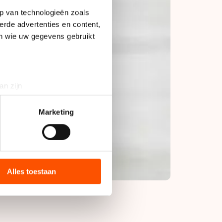
p van technologieën zoals
erde advertenties en content,
en wie uw gegevens gebruikt
an zijn
rinting)
t
detailgedeelte
in. U kunt uw
Marketing
bieden en websiteverkeer te
 media, advertenties en
ie zij hebben verzameld via
Alles toestaan
s de VS, waar mogelijk geen
 in met deze overdracht.