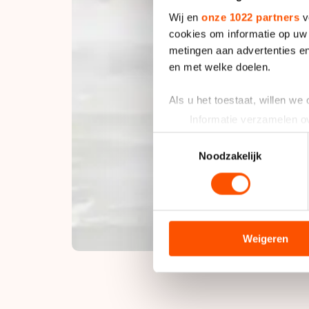
Wij en
onze 1022 partners
v
cookies om informatie op uw 
metingen aan advertenties en
en met welke doelen.
Als u het toestaat, willen we
Informatie verzamelen ov
Uw apparaat identificere
Toestemmingsselectie
Lees meer over hoe uw perso
Noodzakelijk
toestemming op elk moment wi
We gebruiken cookies om cont
analyseren. We delen informa
analyse. Zij kunnen deze com
Weigeren
hun services. Sommige partn
adequaat beschermingsniveau
Meer informatie vindt u in o