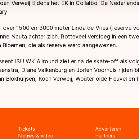
oen Verweij tijdens het EK in Collalbo. De Nederlands
ary
alf over 1500 en 3000 meter Linda de Vries (reserve v
nne Nauta achter zich. Rotteveel versloeg in een twe
 Bloemen, die als reserve werd aangewezen.
sent ISU WK Allround ziet er na de skate-off als volgt
eenstra, Diane Valkenburg en Jorien Voorhuis rijden b
Jan Blokhuijsen, Koen Verweij, Wouter olde Heuvel en 
Tickets
Adverteren
Nieuws & video
Partners