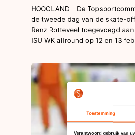
Tijden & historie
HOOGLAND - De Topsportcommi
de tweede dag van de skate-off
Renz Rotteveel toegevoegd aan
De weg op
ISU WK allround op 12 en 13 febr
Schaatsfans
Olympische Spe
Toestemming
Verantwoord gebruik van u