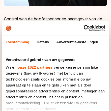
Control was de hoofdsponsor en naamgever van de
equipe sinds november 2009. De schaatsploeg zat op
dat moment zonder geldschieter, nadat DSB Bank
failliet was verklaard.
Toestemming
Details
Advertentie-instellingen
Ov
Na drie jaar stapt Control nu uit de schaatssport. In
een persbericht laat Control weten dat de
Verantwoord gebruik van uw gegevens
doelstellingen met betrekking tot de sponsoring
Wij en
onze 1022 partners
verwerken je persoonlijke
gehaald zijn en dat het bedrijf de nadruk volgend jaar
gegevens (bijv. uw IP-adres) met behulp van
zal leggen op uitbreiding van hun diensten. Dus wil
technologieën zoals cookies om informatie op uw
Control investeren in het eigen bedrijf. De keuze
apparaat op te slaan en te gebruiken met als doel
hiervoor maakt dat er geen geld meer vrijgemaakt zal
gepersonaliseerde advertenties en content, metingen aan
worden voor de sponsoring van het schaatsteam.
advertenties en content, inzicht in publiek en
productontwikkeling. U kunt kiezen wie uw gegevens
"Control was en is een geweldige sponsor die het lef
gebruikt en met welke doelen.