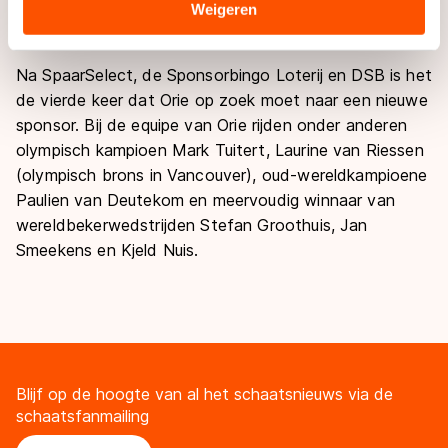
waren niet voor niks al op zoek naar een co-sponsor.
Sommige partners kunnen gegevens doorgeven aan
Weigeren
Daarom komt dit niet helemaal als een verrassing."
landen buiten de EU, zoals de VS, waar mogelijk geen
adequaat beschermingsniveau geldt volgens de GDPR.
Na SpaarSelect, de Sponsorbingo Loterij en DSB is het
Door op ‘Toestaan’ te klikken, stemt u in met deze
de vierde keer dat Orie op zoek moet naar een nieuwe
overdracht. Meer informatie vindt u in ons
cookiebeleid
.
sponsor.
Bij de equipe van Orie rijden onder anderen
olympisch kampioen Mark Tuitert, Laurine van Riessen
(olympisch brons in Vancouver), oud-wereldkampioene
Paulien van Deutekom en meervoudig winnaar van
wereldbekerwedstrijden Stefan Groothuis, Jan
Smeekens en Kjeld Nuis.
Blijf op de hoogte van al het schaatsnieuws via de
schaatsfanmailing