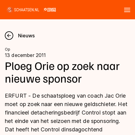
Tickets
Zoeken
Nieuws
Nieuws
Op
13 december 2011
Kalender
Ploeg Orie op zoek naar
nieuwe sponsor
Disciplines
Marathon
Uitslagen
ERFURT - De schaatsploeg van coach Jac Orie
Langebaan
moet op zoek naar een nieuwe geldschieter. Het
Langebaan
financieel detacheringsbedrijf Control stopt aan
Shorttrack
Tijden & historie
het einde van het seizoen met de sponsoring.
Shorttrack
Inlineskaten
Dat heeft het Control dinsdagochtend
Ranglijsten Langebaan
Marathon
Kunstschaatsen