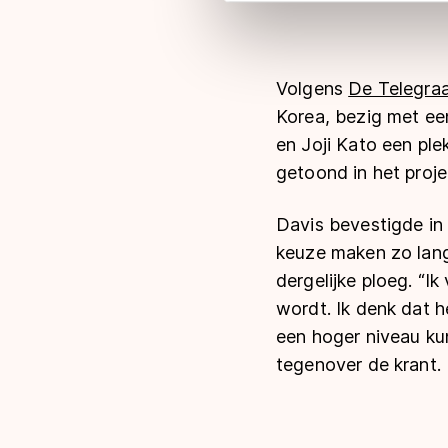
adequaat beschermingsniveau
Meer informatie vindt u in o
Volgens
De Telegra
Korea, bezig met e
en Joji Kato een pl
getoond in het proje
Davis bevestigde in O
keuze maken zo lang
dergelijke ploeg. “Ik
wordt. Ik denk dat 
een hoger niveau kun
tegenover de krant.