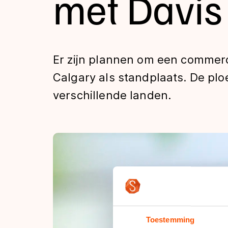
met Davis
Tijden & historie
De weg op
Er zijn plannen om een commerc
Calgary als standplaats. De plo
Schaatsfans
verschillende landen.
Olympische Spe
Toestemming