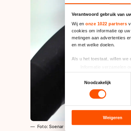
Verantwoord gebruik van u
Wij en
onze 1022 partners
v
cookies om informatie op uw 
metingen aan advertenties en
en met welke doelen.
Als u het toestaat, willen we
Informatie verzamelen ov
Uw apparaat identificere
Toestemmingsselectie
Lees meer over hoe uw perso
Noodzakelijk
toestemming op elk moment wi
We gebruiken cookies om cont
analyseren. We delen informa
analyse. Zij kunnen deze com
Weigeren
hun services. Sommige partn
Foto: Soenar Chamid