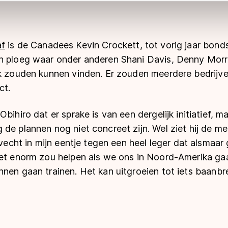
 geldt volgens de GDPR. Door op ‘Toestaan’ te klikken, stemt u
ns
cookiebeleid
.
af
is de Canadees Kevin Crockett, tot vorig jaar bond
en ploeg waar onder anderen Shani Davis, Denny Mor
ek zouden kunnen vinden. Er zouden meerdere bedrijv
ct.
bihiro dat er sprake is van een dergelijk initiatief, 
 de plannen nog niet concreet zijn. Wel ziet hij de 
 vecht in mijn eentje tegen een heel leger dat alsmaar 
het enorm zou helpen als we ons in Noord-Amerika ga
nen gaan trainen. Het kan uitgroeien tot iets baanbre