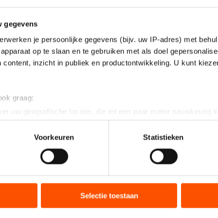
w gegevens
erwerken je persoonlijke gegevens (bijv. uw IP-adres) met behul
apparaat op te slaan en te gebruiken met als doel gepersonalise
 content, inzicht in publiek en productontwikkeling. U kunt kiez
 ook graag:
er uw geografische locatie, die tot een paar meter nauwkeurig k
n door het actief te scannen op specifieke eigenschappen (fingerp
onlijke gegevens worden verwerkt en stel uw voorkeuren in he
Voorkeuren
Statistieken
jzigen of intrekken in de Cookieverklaring.
ent en advertenties te personaliseren, socialmediafuncties te 
tie over uw gebruik van onze site met onze partners voor social
bineren met andere gegevens die u aan hen heeft verstrekt of d
Selectie toestaan
ers kunnen gegevens doorgeven aan landen buiten de EU, zoal