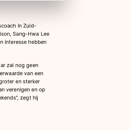
 in met deze overdracht.
scoach in Zuid-
rison, Sang-Hwa Lee
en interesse hebben
maar zal nog geen
meerwaarde van een
groter en sterker
an verenigen en op
kends”, zegt hij