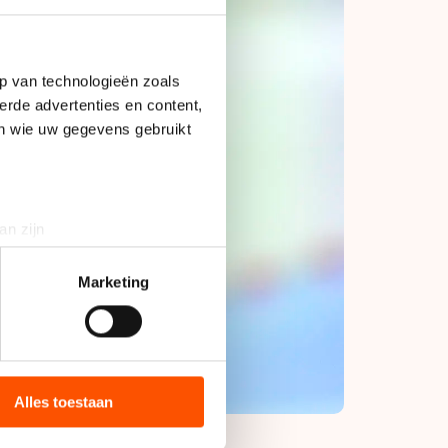
p van technologieën zoals
erde advertenties en content,
en wie uw gegevens gebruikt
an zijn
rinting)
t
detailgedeelte
in. U kunt uw
Marketing
bieden en websiteverkeer te
 media, advertenties en
ie zij hebben verzameld via
Alles toestaan
s de VS, waar mogelijk geen