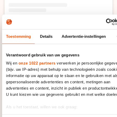
Een bericht gedeeld door Pien Hersman (@pienhersman)
Toestemming
Details
Advertentie-instellingen
“Door die gesponsorde posts hoef ik naast het
schaatsen niet te werken. Dan heb ik meer tijd om te
Verantwoord gebruik van uw gegevens
herstellen en kan ik me focussen op de trainingen. En
Wij en
onze 1022 partners
verwerken je persoonlijke gegev
ondertussen af en toe leuke dingen doen.” Bovendien
(bijv. uw IP-adres) met behulp van technologieën zoals cook
hebben sponsors als Univé en Pro-Airco mede door
informatie op uw apparaat op te slaan en te gebruiken met al
haar grote bereik op sociale media hun contract met
gepersonaliseerde advertenties en content, metingen aan
Hersman verlengd.
advertenties en content, inzicht in publiek en productontwikke
U kunt kiezen wie uw gegevens gebruikt en met welke doele
De schaatsster maakt wel bewuste keuzes in de
aanvragen die ze ontvangt. Op Instagram werkt ze
Als u het toestaat, willen we ook graag:
samen met onder andere de fietskledingmerken Maats
Informatie verzamelen over uw geografische locatie, die 
en Velaasa, het kledingmerk Loavies en haar kapper