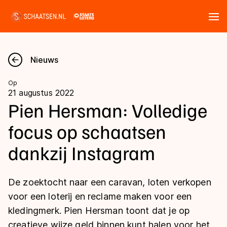
Tickets
Zoeken
Nieuws
Nieuws
Op
21 augustus 2022
Kalender
Pien Hersman: Volledige
focus op schaatsen
Disciplines
dankzij Instagram
Marathon
Uitslagen
Langebaan
De zoektocht naar een caravan, loten verkopen
Langebaan
Shorttrack
Tijden & historie
voor een loterij en reclame maken voor een
Shorttrack
Inlineskaten
kledingmerk. Pien Hersman toont dat je op
Ranglijsten Langebaan
Marathon
creatieve wijze geld binnen kunt halen voor het
Kunstschaatsen